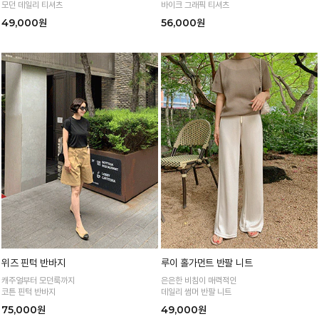
모던 데일리 티셔츠
바이크 그래픽 티셔츠
49,000원
56,000원
위즈 핀턱 반바지
루이 홀가먼트 반팔 니트
캐주얼부터 모던룩까지
은은한 비침이 매력적인
코튼 핀턱 반바지
데일리 썸머 반팔 니트
75,000원
49,000원