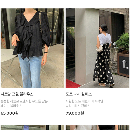
샤르망 프릴 블라우스
도트 나시 원피스
풍성한 러플로 로맨틱한 무드를 담은
시원한 도트 패턴이 매력적인
페미닌 블라우스
슬리브리스 원피스
65,000원
79,000원