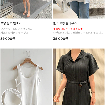
포밍 핀턱 반바지
릴리 셔링 블라우스
모던한 무드부터 캐주얼룩까지
★블랙/화이트 1주일 소요★
가볍게 즐기는 나일론 팬츠
자연스러운 셔링 디테일로 여성스러운 무드 다양
한 컬러로 즐기는 데일리 블라우스
59,000원
38,000원