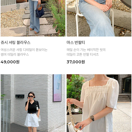
쥬시 셔링 블라우스
마스 반팔티
여성스러운 셔링 디테일이 돋보이는
매일 손이 가는 베이직한 핏의
썸머 데일리 블라우스
데일리 코튼 반팔 티셔츠
49,000원
37,000원