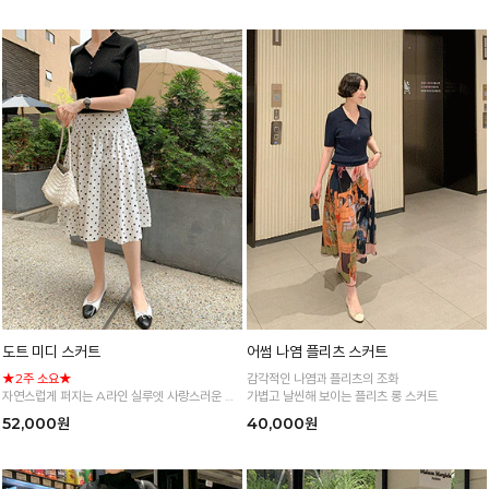
도트 미디 스커트
어썸 나염 플리츠 스커트
★2주 소요★
감각적인 나염과 플리츠의 조화
자연스럽게 퍼지는 A라인 실루엣 사랑스러운 도
가볍고 날씬해 보이는 플리츠 롱 스커트
트 플레어 스커트
52,000원
40,000원