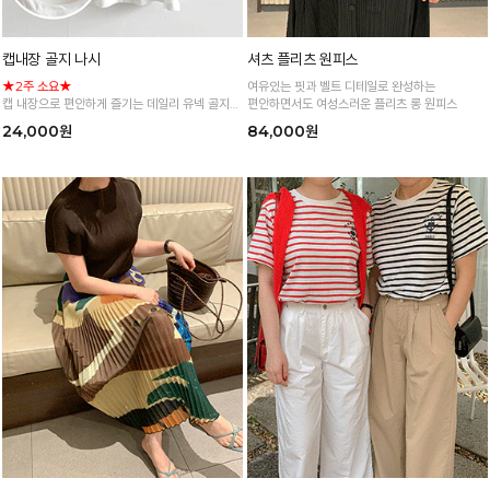
캡내장 골지 나시
셔츠 플리츠 원피스
★2주 소요★
여유있는 핏과 벨트 디테일로 완성하는
캡 내장으로 편안하게 즐기는 데일리 유넥 골지
편안하면서도 여성스러운 플리츠 롱 원피스
나시
24,000원
84,000원