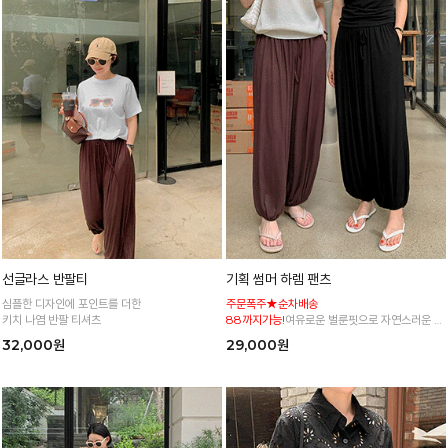
선글라스 반팔티
기획 썸머 하렘 팬츠
심플한 디자인에 포인트를 더한
주문폭주★순차배송
키치 나염 반팔 티셔츠
88까지가능!
여유로운 벌룬핏으로 자연스러운 체
형 커버 허리 전체 밴딩으로 편안한 착용감
32,000원
29,000원