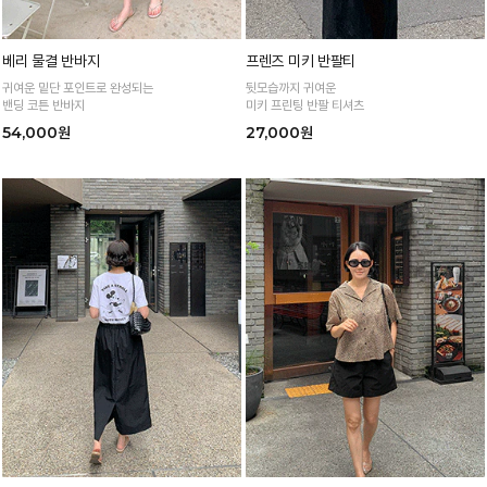
베리 물결 반바지
프렌즈 미키 반팔티
귀여운 밑단 포인트로 완성되는
뒷모습까지 귀여운
밴딩 코튼 반바지
미키 프린팅 반팔 티셔츠
54,000원
27,000원