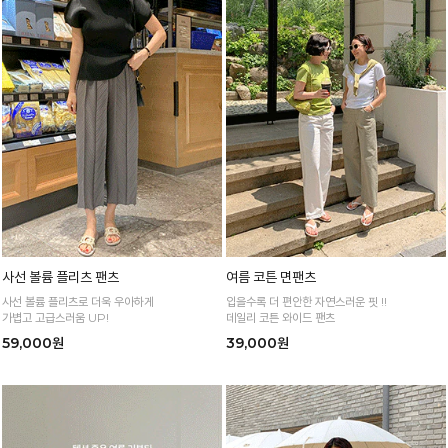
사선 볼륨 플리츠 팬츠
여름 코튼 면팬츠
사선 볼륨 플리츠로 더욱 우아하게
입을수록 더 편안한 자연스러운 핏 !!
가볍고 고급스러움 UP!
데일리 코튼 와이드 팬츠
59,000원
39,000원