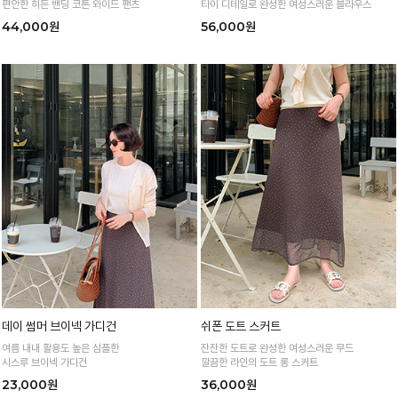
편안한 히든 밴딩 코튼 와이드 팬츠
타이 디테일로 완성한 여성스러운 블라우스
44,000원
56,000원
데이 썸머 브이넥 가디건
쉬폰 도트 스커트
여름 내내 활용도 높은 심플한
잔잔한 도트로 완성한 여성스러운 무드
시스루 브이넥 가디건
깔끔한 라인의 도트 롱 스커트
23,000원
36,000원