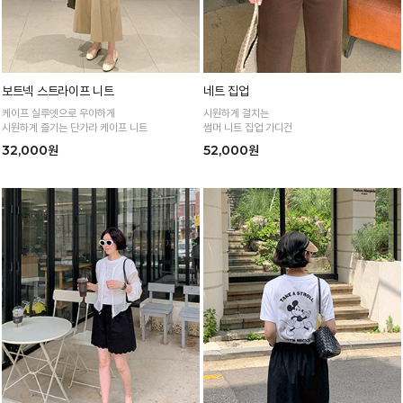
보트넥 스트라이프 니트
네트 집업
케이프 실루엣으로 우아하게
시원하게 걸치는
시원하게 즐기는 단가라 케이프 니트
썸머 니트 집업 가디건
32,000원
52,000원