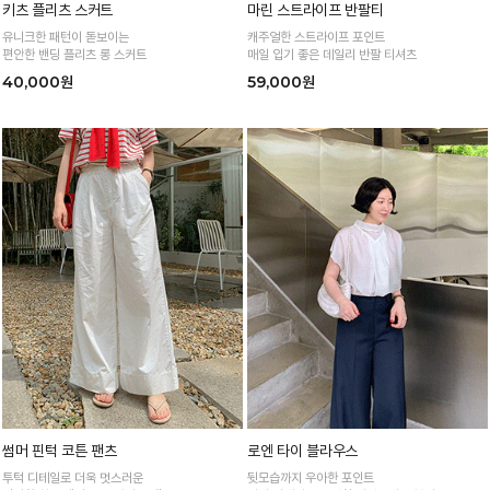
키츠 플리츠 스커트
마린 스트라이프 반팔티
유니크한 패턴이 돋보이는
캐주얼한 스트라이프 포인트
편안한 밴딩 플리츠 롱 스커트
매일 입기 좋은 데일리 반팔 티셔츠
40,000원
59,000원
썸머 핀턱 코튼 팬츠
로엔 타이 블라우스
투턱 디테일로 더욱 멋스러운
뒷모습까지 우아한 포인트