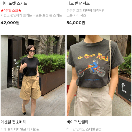
베이 포켓 스커트
레오 반팔 셔츠
★1주일 소요★
은은한 호피 패턴이 매력적인
가볍고 편안하게 즐기는 나일론 포켓 롱 스커트
코튼 카라 셔츠
42,000원
54,000원
에센셜 캡소매티
바이크 반팔티
어깨 절개 디테일로 더 세련된
하나만 입어도 스타일 완성