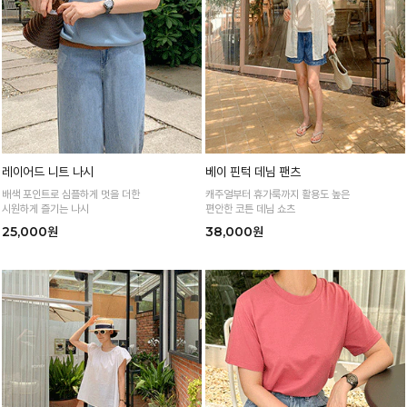
레이어드 니트 나시
베이 핀턱 데님 팬츠
배색 포인트로 심플하게 멋을 더한
캐주얼부터 휴가룩까지 활용도 높은
시원하게 즐기는 나시
편안한 코튼 데님 쇼츠
25,000원
38,000원