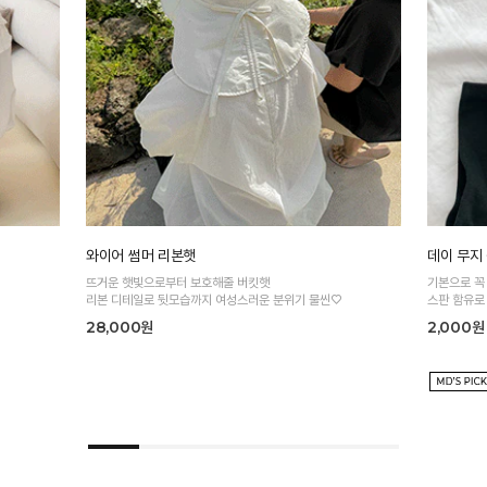
와이어 썸머 리본햇
데이 무지
뜨거운 햇빛으로부터 보호해줄 버킷햇
기본으로 꼭
리본 디테일로 뒷모습까지 여성스러운 분위기 물씬♡
스판 함유로
28,000원
2,000원