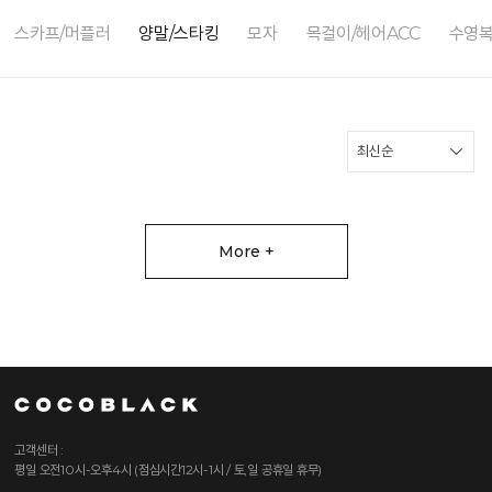
스카프/머플러
양말/스타킹
모자
목걸이/헤어ACC
수영
More +
고객센터 :
평일 오전10시-오후4시 (점심시간12시-1시 / 토,일 공휴일 휴무)