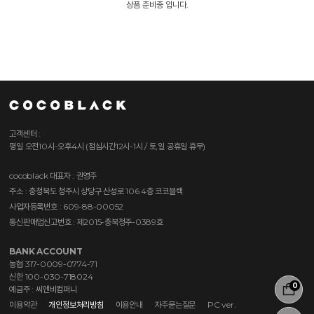
상품 준비중 입니다.
고객센터 :
평일 오전10시-오후4시 (점심시간12시-1시 / 토,일 공휴일 휴무)
cocoblack
대표자 : 권영주
주소 : 충청북도 청주시 상당구 산성로 106 4층 코코블랙
사업자등록번호 : 609-88-00052
통신판매업신고번호 : 제2015-충북청주-0389호
BANK ACCOUNT
농협 317-0009-0774-71
신한 100-030-718024
0
예금주 : 씨앤비컴퍼니
이용약관
개인정보처리방침
이용안내
자주묻는질문
PC ver.