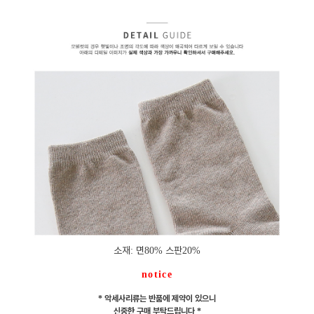
소재
면
스판
:
80%
20%
notice
악세사리류는 반품에 제약이 있으니
*
신중한 구매 부탁드립니다
*