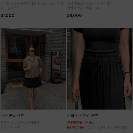
넉넉한 핏으로 누구나 입을 수 있는 라운드넥 플
사선 볼륨 플리츠로 더욱 우아하게
리츠 블라우스
가볍고 고급스러움 UP!
통기성 높은 폴리 원단으로 시원하게 입어요
51,000
59,000
레오 반팔 셔츠
기획 썸머 하렘 팬츠
은은한 호피 패턴이 매력적인
주문폭주★순차배송
코튼 카라 셔츠
88까지가능!
여유로운 벌룬핏으로 자연스러운 체
형 커버 허리 전체 밴딩으로 편안한 착용감