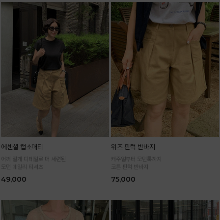
에센셜 캡소매티
위즈 핀턱 반바지
어깨 절개 디테일로 더 세련된
캐주얼부터 모던룩까지
모던 데일리 티셔츠
코튼 핀턱 반바지
49,000
75,000