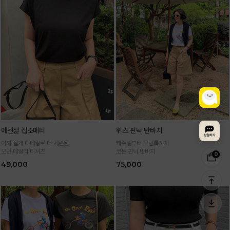
에센셜 캡소매티
위즈 핀턱 반바지
어깨 절개 디테일로 더 세련된
캐주얼부터 모던룩까지
모던 데일리 티셔츠
코튼 핀턱 반바지
0
49,000
75,000