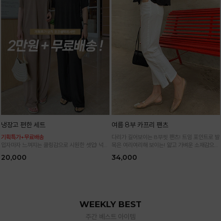
냉장고 편한 세트
여름 8부 카프리 팬츠
기획특가+무료배송
다리가 길어보이는 8부핏 팬츠! 트임 포인트로 발
입자마자 느껴지는 쿨링감으로 시원한 셋업! 넉넉
목은 여리여리해 보이는! 얇고 가벼운 소재감으로
한 핏으로 군살 싹 다 가려주는 올 여름 교복템
한여름까지 시원하고 쾌적하게!
20,000
34,000
*블랙·주문폭주로 인한 입고지연·순차발송 진행중
WEEKLY BEST
주간 베스트 아이템