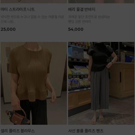
마티 스트라이프 니트
베리 물결 반바지
넉넉한 핏으로 누구나 입을 수 있는 여름철 라운
귀여운 밑단 포인트로 완성되는
드넥 니트
밴딩 코튼 반바지
통기성 높은 여름 니트 원사로 편하고 시원하게
25,000
54,000
입어요
셀리 플리츠 블라우스
사선 볼륨 플리츠 팬츠