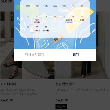
61,000
61,000
다시 보지 않기
닫기
커버 나시티
찰랑 린넨 팬츠
부유방 걱정없는 베이직 나시티
MD강추! 차르르-가볍게 떨어지는 린넨 밴딩 팬
캐주얼하고 멋스럽게 입기 좋아요
츠
시원하면서 구김없고 신축성까지 GOOD
24,000
34,000