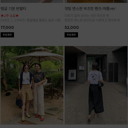
탱글 기본 반팔티
컷팅 면스판 부츠컷 팬츠-여름ver.
★2주 소요★
다리가 길어 보이는 사선 부츠컷 핏
FREE, L 2사이즈! 탱글탱글 활용도 높은 기본
쫀쫀한 면스판 원단으로 시원하고 편안하게!
반팔 티셔츠
17,000
52,000