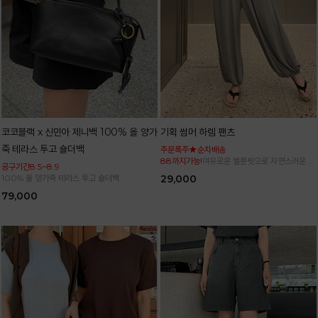
코코블랙 x 신민아 제니백 100% 올 양가
기획 썸머 하렘 팬츠
죽 테라스 투고 숄더백
주문폭주★순차배송
88까지가능!
여유로운 벌룬핏으로 자연스러운 체
공구기간8.5~8.9
형 커버 허리 전체 밴딩으로 편안한 착용감
100% 올 양가죽 테라스 투고 숄더백
29,000
79,000