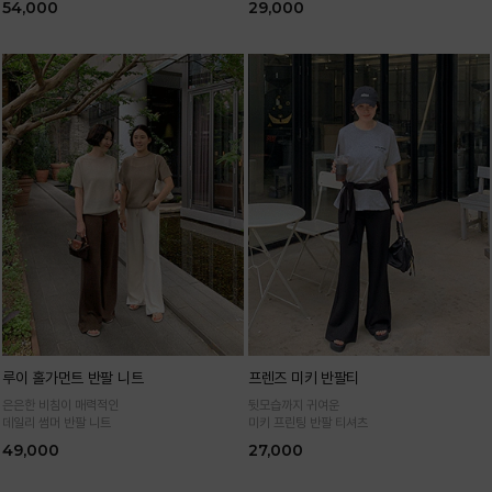
54,000
29,000
루이 홀가먼트 반팔 니트
프렌즈 미키 반팔티
은은한 비침이 매력적인
뒷모습까지 귀여운
데일리 썸머 반팔 니트
미키 프린팅 반팔 티셔츠
49,000
27,000