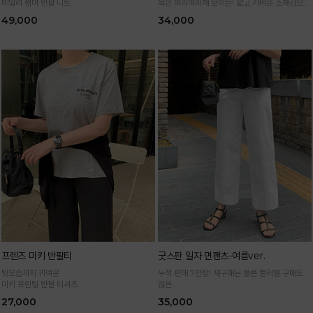
데일리 썸머 반팔 니트
목은 여리여리해 보이는! 얇고 가벼운 소재감으로
한여름까지 시원하고 쾌적하게!
49,000
34,000
*블랙·주문폭주로 인한 입고지연·순차발송 진행중
프렌즈 미키 반팔티
굿스판 일자 면팬츠-여름ver.
뒷모습까지 귀여운
누적 판매 7만장! 재구매는 물론 컬러별 구매도
미키 프린팅 반팔 티셔츠
많은
정말 편하게 휘뚜루마뚜루 입는 만능 면팬츠
27,000
35,000