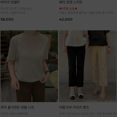
바이크 반팔티
베이 포켓 스커트
하나만 입어도 스타일 완성
★1주일 소요★
바이크 그래픽 티셔츠
가볍고 편안하게 즐기는 나일론 포켓 롱 스커트
56,000
42,000
루이 홀가먼트 반팔 니트
여름 8부 카프리 팬츠
은은한 비침이 매력적인
다리가 길어보이는 8부핏 팬츠! 트임 포인트로 발