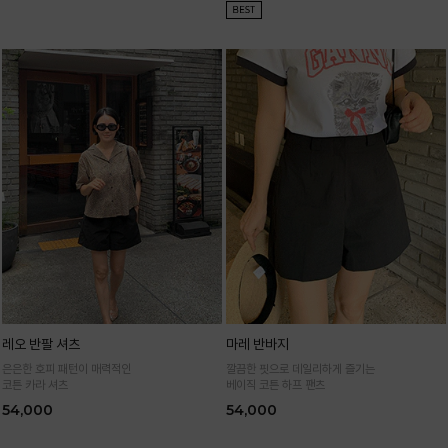
레오 반팔 셔츠
마레 반바지
은은한 호피 패턴이 매력적인
깔끔한 핏으로 데일리하게 즐기는
코튼 카라 셔츠
베이직 코튼 하프 팬츠
54,000
54,000