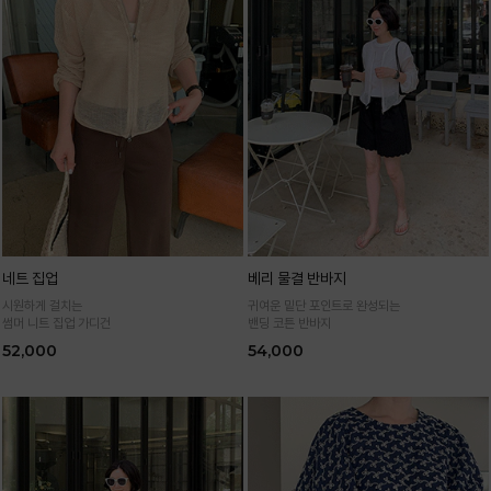
네트 집업
베리 물결 반바지
시원하게 걸치는
귀여운 밑단 포인트로 완성되는
썸머 니트 집업 가디건
밴딩 코튼 반바지
52,000
54,000