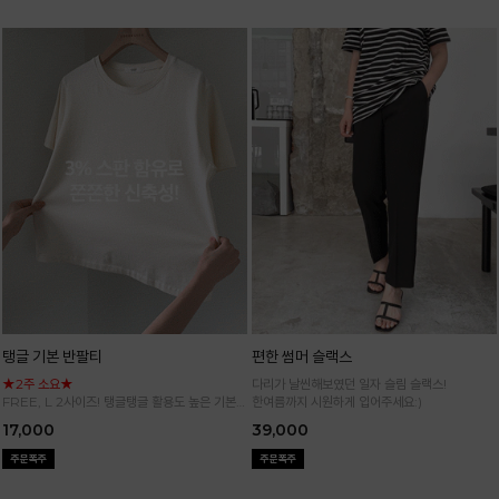
탱글 기본 반팔티
편한 썸머 슬랙스
★2주 소요★
다리가 날씬해보였던 일자 슬림 슬랙스!
FREE, L 2사이즈! 탱글탱글 활용도 높은 기본
한여름까지 시원하게 입어주세요:)
반팔 티셔츠
17,000
39,000