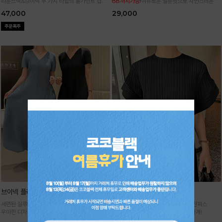
라운드넥&브이넥 두 가지 타입의 홀가먼트 캡니
88까지가능!
여유로운 벌룬핏으로 자연스러운 체
트
형 커버 허리 전체 밴딩으로 편안한 착용감
47,000
29,000
브이넥 플리츠 원피스
날개 플리츠 원피스
세련된 실루엣이 돋보이는 플리츠 원피스
세련된 실루엣으로 멋스러운 플리츠 원피스
우아한 디자인에 시원한 소재감으로 굿!
고급스러운 아웃핏으로 여름을 우아하게!