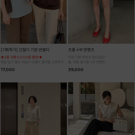
[기획특가] 간절기 기본 반팔티
프롬 4부 면팬츠
★2장 사면 5,000원 할인!★
이런 기본 반바지 찾으셨죠?
매일 입기 좋은 데일리 반팔티 컬러별 소장하기
봄, 여름 필수템 4부 면팬츠
좋은 기본 아이템
17,000
39,000