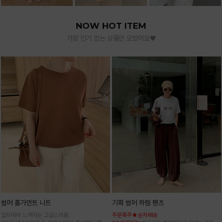
NOW HOT ITEM
가장 인기 있는 상품만 모았어요♥
썸머 홀가먼트 니트
기획 썸머 하렘 팬츠
입자마자 느껴지는 고급스러움,
주문폭주★순차배송