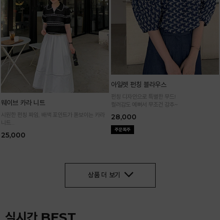
아일렛 펀칭 블라우스
펀칭 디자인으로 특별한 무드!
웨이브 카라 니트
컬러감도 예뻐서 무조건 강추~
시원한 펀칭 짜임, 배색 포인트가 돋보이는 카라
28,000
니트
가볍고 통기성 좋은 니트 소재로 한여름까지 쾌적
25,000
하게 입어요
상품 더 보기
실시간 BEST