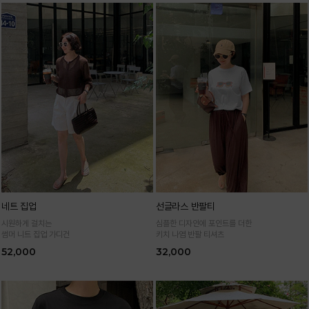
네트 집업
선글라스 반팔티
시원하게 걸치는
심플한 디자인에 포인트를 더한
썸머 니트 집업 가디건
키치 나염 반팔 티셔츠
52,000
32,000