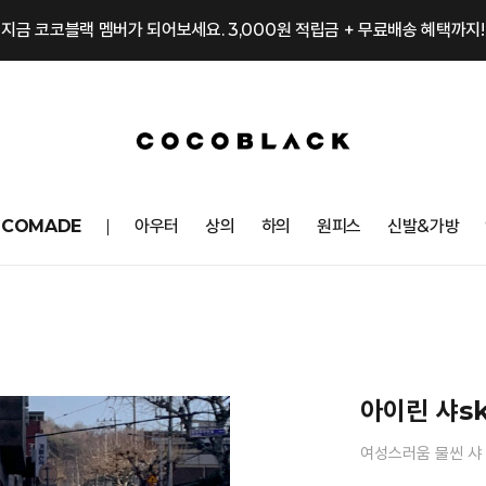
지금 코코블랙 멤버가 되어보세요. 3,000원 적립금 + 무료배송 혜택까지!
OCOMADE
아우터
상의
하의
원피스
신발&가방
아이린 샤s
여성스러움 물씬 샤 