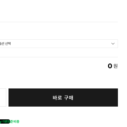
0
원
바로 구매
y 이벤트
준비중