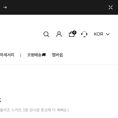
0
KOR
악세서리
코팡배송🚚
멤버쉽
k
플리츠 스커트 3중 망사로 풍성해 더 예뻐요:)