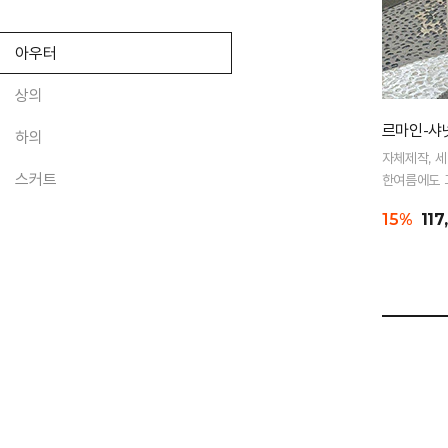
아우터
상의
르마인-샤
하의
자체제작, 
스커트
한여름에도 
15%
117