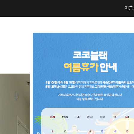
지금
NEW10%
BEST30
COCO