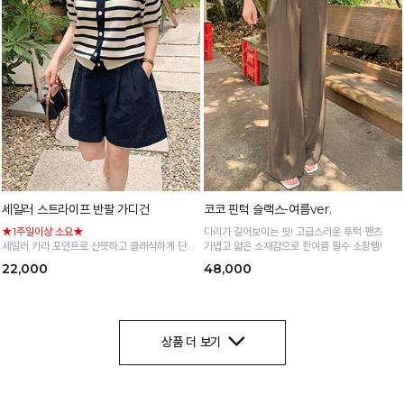
세일러 스트라이프 반팔 가디건
코코 핀턱 슬랙스-여름ver.
★1주일이상 소요★
다리가 길어보이는 핏! 고급스러운 투턱 팬츠
세일러 카라 포인트로 산뜻하고 클래식하게 단가
가볍고 얇은 소재감으로 한여름 필수 소장템!
라 패턴이 더해져 데일리로 즐기기 좋은 니트 가
22,000
48,000
디건
*주문폭주로 인한 입고지연·순차발송 진행중
상품 더 보기