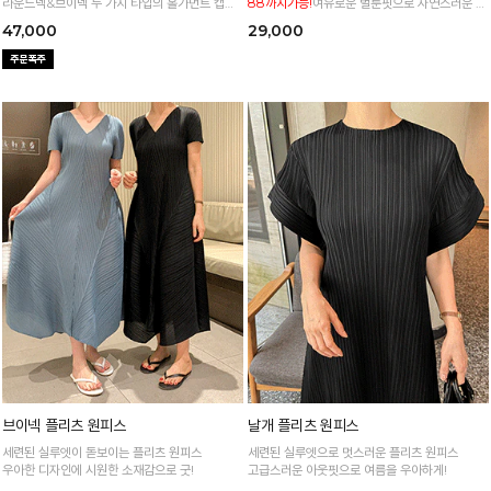
라운드넥&브이넥 두 가지 타입의 홀가먼트 캡니
88까지가능!
여유로운 벌룬핏으로 자연스러운 체
트
형 커버 허리 전체 밴딩으로 편안한 착용감
47,000
29,000
브이넥 플리츠 원피스
날개 플리츠 원피스
세련된 실루엣이 돋보이는 플리츠 원피스
세련된 실루엣으로 멋스러운 플리츠 원피스
우아한 디자인에 시원한 소재감으로 굿!
고급스러운 아웃핏으로 여름을 우아하게!