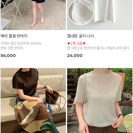
베리 물결 반바지
캡내장 골지 나시
귀여운 밑단 포인트로 완성되는
★2주 소요★
밴딩 코튼 반바지
캡 내장으로 편안하게 즐기는 데일리 유넥 골지
나시
54,000
24,000