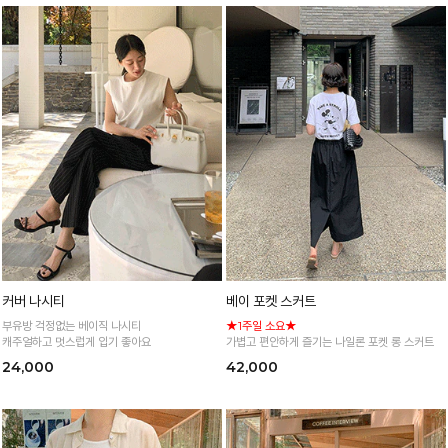
커버 나시티
베이 포켓 스커트
부유방 걱정없는 베이직 나시티
★1주일 소요★
캐주얼하고 멋스럽게 입기 좋아요
가볍고 편안하게 즐기는 나일론 포켓 롱 스커트
24,000
42,000