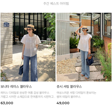
주간 베스트 아이템
보니타 레이스 블라우스
쥬시 셔링 블라우스
레이스 디테일로 완성한 여름 감성 블라우스
여성스러운 셔링 디테일이 돋보이는
가볍고 시어한 소재감으로 한여름까지 시원하고
썸머 데일리 블라우스
여성스럽게
63,000
49,000