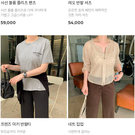
사선 볼륨 플리츠 팬츠
레오 반팔 셔츠
사선 볼륨 플리츠로 더욱 우아하게
은은한 호피 패턴이 매력적인
가볍고 고급스러움 UP!
코튼 카라 셔츠
59,000
54,000
프렌즈 미키 반팔티
네트 집업
뒷모습까지 귀여운
시원하게 걸치는