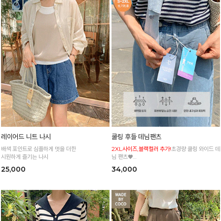
레이어드 니트 나시
쿨링 후들 데님팬츠
배색 포인트로 심플하게 멋을 더한
2XL사이즈,블랙컬러 추가!
초경량 쿨링 와이드 데
시원하게 즐기는 나시
님 팬츠♥
사이즈 세분화로 누구나 편하고 쉽게 입어요
25,000
34,000