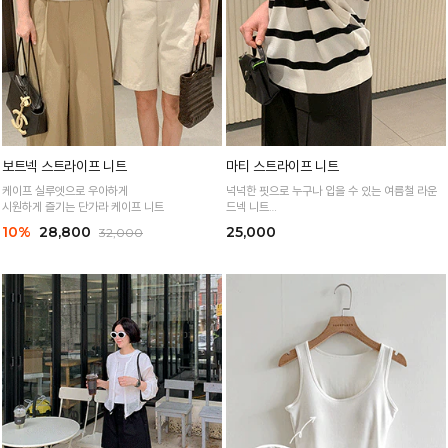
보트넥 스트라이프 니트
마티 스트라이프 니트
케이프 실루엣으로 우아하게
넉넉한 핏으로 누구나 입을 수 있는 여름철 라운
시원하게 즐기는 단가라 케이프 니트
드넥 니트
통기성 높은 여름 니트 원사로 편하고 시원하게
10%
28,800
25,000
32,000
입어요