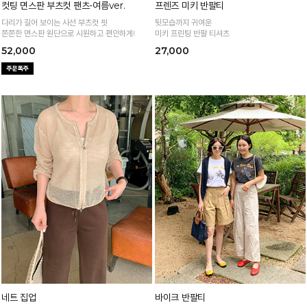
컷팅 면스판 부츠컷 팬츠-여름ver.
프렌즈 미키 반팔티
다리가 길어 보이는 사선 부츠컷 핏
뒷모습까지 귀여운
쫀쫀한 면스판 원단으로 시원하고 편안하게!
미키 프린팅 반팔 티셔츠
52,000
27,000
네트 집업
바이크 반팔티