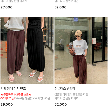
미키 프린팅 반팔 티셔츠
썸머 니트 집업 가디건
27,000
52,000
기획 썸머 하렘 팬츠
선글라스 반팔티
★주문폭주 1~2주일 소요★
심플한 디자인에 포인트를 더한
88까지가능!
여유로운 벌룬핏으로 자연스러운 체
키치 나염 반팔 티셔츠
형 커버 허리 전체 밴딩으로 편안한 착용감
29,000
32,000