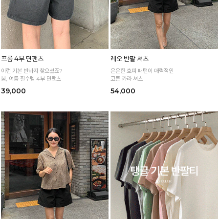
프롬 4부 면팬츠
레오 반팔 셔츠
이런 기본 반바지 찾으셨죠?
은은한 호피 패턴이 매력적인
봄, 여름 필수템 4부 면팬츠
코튼 카라 셔츠
39,000
54,000