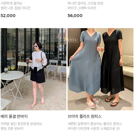
시원하게 걸치는
하나만 입어도 스타일 완성
썸머 니트 집업 가디건
바이크 그래픽 티셔츠
52,000
56,000
베리 물결 반바지
브이넥 플리츠 원피스
귀여운 밑단 포인트로 완성되는
세련된 실루엣이 돋보이는 플리츠 원피스
밴딩 코튼 반바지
우아한 디자인에 시원한 소재감으로 굿!