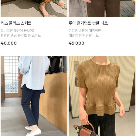
키츠 플리츠 스커트
루이 홀가먼트 반팔 니트
유니크한 패턴이 돋보이는
은은한 비침이 매력적인
편안한 밴딩 플리츠 롱 스커트
데일리 썸머 반팔 니트
40,000
49,000