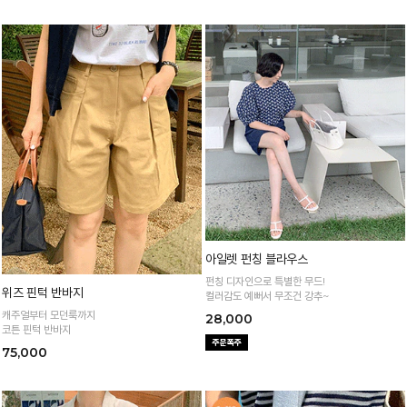
아일렛 펀칭 블라우스
펀칭 디자인으로 특별한 무드!
위즈 핀턱 반바지
컬러감도 예뻐서 무조건 강추~
캐주얼부터 모던룩까지
28,000
코튼 핀턱 반바지
75,000