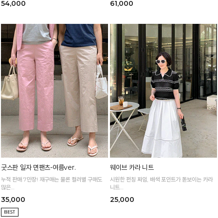
54,000
61,000
굿스판 일자 면팬츠-여름ver.
웨이브 카라 니트
누적 판매 7만장! 재구매는 물론 컬러별 구매도
시원한 펀칭 짜임, 배색 포인트가 돋보이는 카라
많은
니트
정말 편하게 휘뚜루마뚜루 입는 만능 면팬츠
가볍고 통기성 좋은 니트 소재로 한여름까지 쾌적
35,000
25,000
하게 입어요