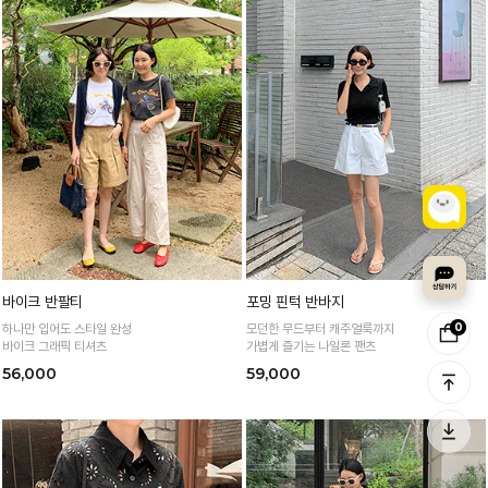
바이크 반팔티
포밍 핀턱 반바지
0
하나만 입어도 스타일 완성
모던한 무드부터 캐주얼룩까지
바이크 그래픽 티셔츠
가볍게 즐기는 나일론 팬츠
56,000
59,000