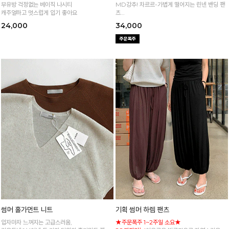
부유방 걱정없는 베이직 나시티
MD강추! 차르르-가볍게 떨어지는 린넨 밴딩 팬
캐주얼하고 멋스럽게 입기 좋아요
츠
시원하면서 구김없고 신축성까지 GOOD
24,000
34,000
썸머 홀가먼트 니트
기획 썸머 하렘 팬츠
입자마자 느껴지는 고급스러움,
★주문폭주 1~2주일 소요★