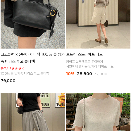
코코블랙 x 신민아 제니백 100% 올 양가
보트넥 스트라이프 니트
죽 테라스 투고 숄더백
케이프 실루엣으로 우아하게
시원하게 즐기는 단가라 케이프 니트
공구기간8.5~8.9
100% 올 양가죽 테라스 투고 숄더백
10%
28,800
32,000
79,000