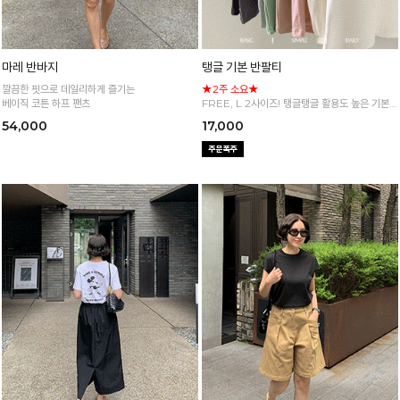
마레 반바지
탱글 기본 반팔티
깔끔한 핏으로 데일리하게 즐기는
★2주 소요★
베이직 코튼 하프 팬츠
FREE, L 2사이즈! 탱글탱글 활용도 높은 기본
반팔 티셔츠
54,000
17,000