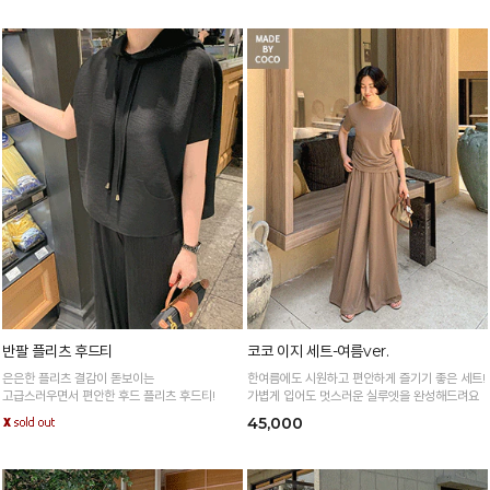
반팔 플리츠 후드티
코코 이지 세트-여름ver.
은은한 플리츠 결감이 돋보이는
한여름에도 시원하고 편안하게 즐기기 좋은 세트!
고급스러우면서 편안한 후드 플리츠 후드티!
가볍게 입어도 멋스러운 실루엣을 완성해드려요
45,000