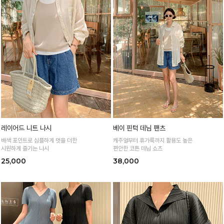
레이어드 니트 나시
베이 핀턱 데님 팬츠
배색 포인트로 심플하게 멋을 더한
캐주얼부터 휴가룩까지 활용도 높은
시원하게 즐기는 나시
편안한 코튼 데님 쇼츠
25,000
38,000