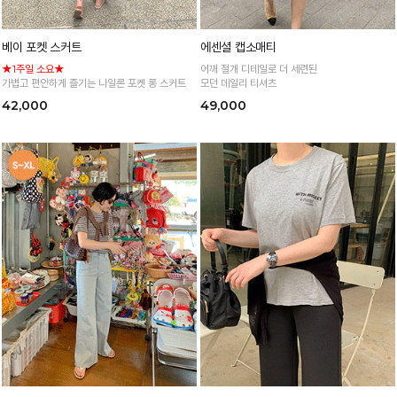
베이 포켓 스커트
에센셜 캡소매티
★1주일 소요★
어깨 절개 디테일로 더 세련된
가볍고 편안하게 즐기는 나일론 포켓 롱 스커트
모던 데일리 티셔츠
42,000
49,000