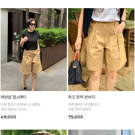
에센셜 캡소매티
위즈 핀턱 반바지
어깨 절개 디테일로 더 세련된
캐주얼부터 모던룩까지
모던 데일리 티셔츠
코튼 핀턱 반바지
49,000
75,000