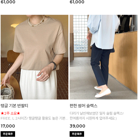
61,000
61,000
탱글 기본 반팔티
편한 썸머 슬랙스
★2주 소요★
다리가 날씬해보였던 일자 슬림 슬랙스!
FREE, L 2사이즈! 탱글탱글 활용도 높은 기본
한여름까지 시원하게 입어주세요:)
반팔 티셔츠
17,000
39,000