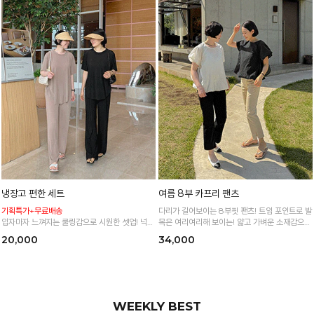
냉장고 편한 세트
여름 8부 카프리 팬츠
기획특가+무료배송
다리가 길어보이는 8부핏 팬츠! 트임 포인트로 발
입자마자 느껴지는 쿨링감으로 시원한 셋업! 넉넉
목은 여리여리해 보이는! 얇고 가벼운 소재감으로
한 핏으로 군살 싹 다 가려주는 올 여름 교복템
한여름까지 시원하고 쾌적하게!
20,000
34,000
*블랙·주문폭주로 인한 입고지연·순차발송 진행중
WEEKLY BEST