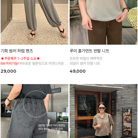
기획 썸머 하렘 팬츠
루이 홀가먼트 반팔 니트
★주문폭주 1~2주일 소요★
은은한 비침이 매력적인
88까지가능!
여유로운 벌룬핏으로 자연스러운 체
데일리 썸머 반팔 니트
형 커버 허리 전체 밴딩으로 편안한 착용감
29,000
49,000