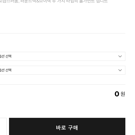
고급스러움, 라운드넥&브이넥 두 가지 타입의 홀가먼트 캡니트
0
원
바로 구매