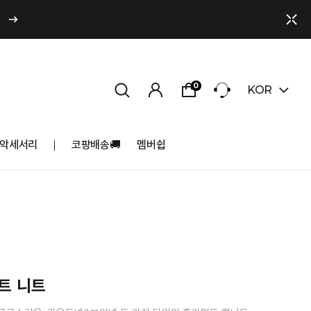
0
KOR
악세서리
코팡배송🚚
멤버쉽
트 니트