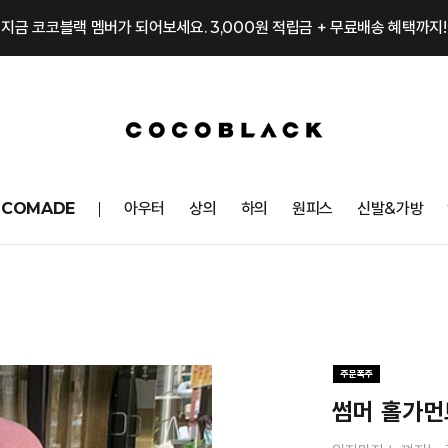
지금 코코블랙 멤버가 되어보세요. 3,000원 적립금 + 무료배송 혜택까지!
OCOMADE
아우터
상의
하의
원피스
신발&가방
썸머 홀가먼