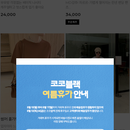
부유방 걱정없는 베이직 나시티
MD강추! 차르르-가볍게 떨어지는 린넨 밴딩 팬
캐주얼하고 멋스럽게 입기 좋아요
츠
시원하면서 구김없고 신축성까지 GOOD
24,000
34,000
썸머 홀가먼트 니트
기획 썸머 하렘 팬츠
입자마자 느껴지는 고급스러움,
주문폭주★순차배송