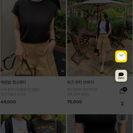
에센셜 캡소매티
위즈 핀턱 반바지
0
어깨 절개 디테일로 더 세련된
캐주얼부터 모던룩까지
모던 데일리 티셔츠
코튼 핀턱 반바지
49,000
75,000