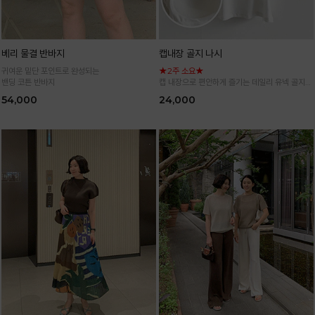
베리 물결 반바지
캡내장 골지 나시
귀여운 밑단 포인트로 완성되는
★2주 소요★
밴딩 코튼 반바지
캡 내장으로 편안하게 즐기는 데일리 유넥 골지
나시
54,000
24,000