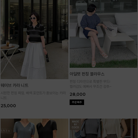
아일렛 펀칭 블라우스
펀칭 디자인으로 특별한 무드!
웨이브 카라 니트
컬러감도 예뻐서 무조건 강추~
시원한 펀칭 짜임, 배색 포인트가 돋보이는 카라
28,000
니트
가볍고 통기성 좋은 니트 소재로 한여름까지 쾌적
25,000
하게 입어요