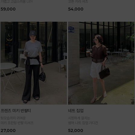
가볍고 고급스러움 UP!
코튼 카라 셔츠
59,000
54,000
프렌즈 미키 반팔티
네트 집업
뒷모습까지 귀여운
시원하게 걸치는
미키 프린팅 반팔 티셔츠
썸머 니트 집업 가디건
27,000
52,000