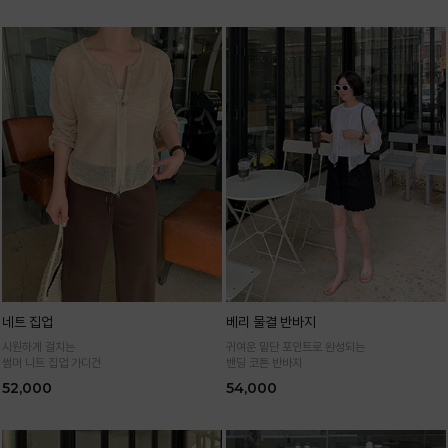
네트 집업
베리 물결 반바지
시원하게 걸치는
귀여운 밑단 포인트로 완성되는
썸머 니트 집업 가디건
밴딩 코튼 반바지
52,000
54,000