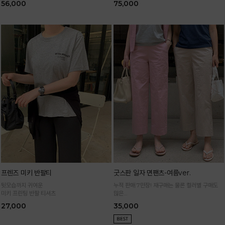
56,000
75,000
프렌즈 미키 반팔티
굿스판 일자 면팬츠-여름ver.
뒷모습까지 귀여운
누적 판매 7만장! 재구매는 물론 컬러별 구매도
미키 프린팅 반팔 티셔츠
많은
정말 편하게 휘뚜루마뚜루 입는 만능 면팬츠
27,000
35,000