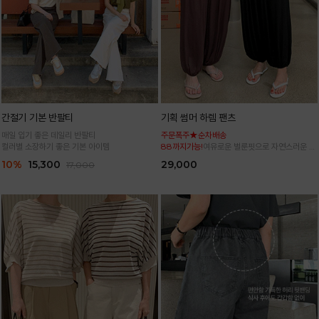
간절기 기본 반팔티
기획 썸머 하렘 팬츠
매일 입기 좋은 데일리 반팔티
주문폭주★순차배송
컬러별 소장하기 좋은 기본 아이템
88까지가능!
여유로운 벌룬핏으로 자연스러운 체
형 커버 허리 전체 밴딩으로 편안한 착용감
10%
15,300
29,000
17,000