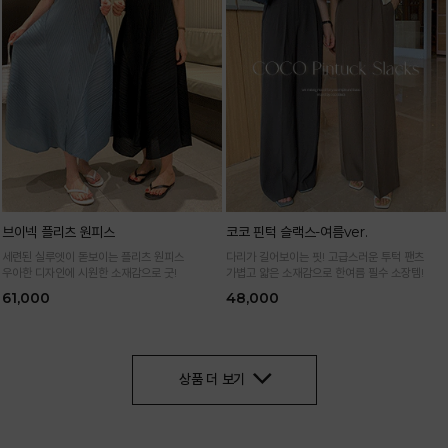
브이넥 플리츠 원피스
코코 핀턱 슬랙스-여름ver.
세련된 실루엣이 돋보이는 플리츠 원피스
다리가 길어보이는 핏! 고급스러운 투턱 팬츠
우아한 디자인에 시원한 소재감으로 굿!
가볍고 얇은 소재감으로 한여름 필수 소장템!
61,000
48,000
상품 더 보기