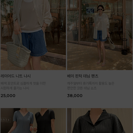
레이어드 니트 나시
베이 핀턱 데님 팬츠
배색 포인트로 심플하게 멋을 더한
캐주얼부터 휴가룩까지 활용도 높은
시원하게 즐기는 나시
편안한 코튼 데님 쇼츠
25,000
38,000