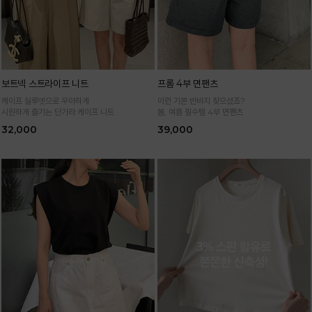
보트넥 스트라이프 니트
프롬 4부 면팬츠
케이프 실루엣으로 우아하게
이런 기본 반바지 찾으셨죠?
시원하게 즐기는 단가라 케이프 니트
봄, 여름 필수템 4부 면팬츠
32,000
39,000