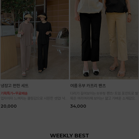
냉장고 편한 세트
여름 8부 카프리 팬츠
기획특가+무료배송
다리가 길어보이는 8부핏 팬츠! 트임 포인트로 발
입자마자 느껴지는 쿨링감으로 시원한 셋업! 넉넉
목은 여리여리해 보이는! 얇고 가벼운 소재감으로
한 핏으로 군살 싹 다 가려주는 올 여름 교복템
한여름까지 시원하고 쾌적하게!
20,000
34,000
*블랙·주문폭주로 인한 입고지연·순차발송 진행중
WEEKLY BEST