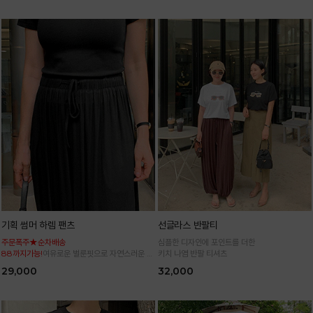
기획 썸머 하렘 팬츠
선글라스 반팔티
주문폭주★순차배송
심플한 디자인에 포인트를 더한
88까지가능!
여유로운 벌룬핏으로 자연스러운 체
키치 나염 반팔 티셔츠
형 커버 허리 전체 밴딩으로 편안한 착용감
29,000
32,000