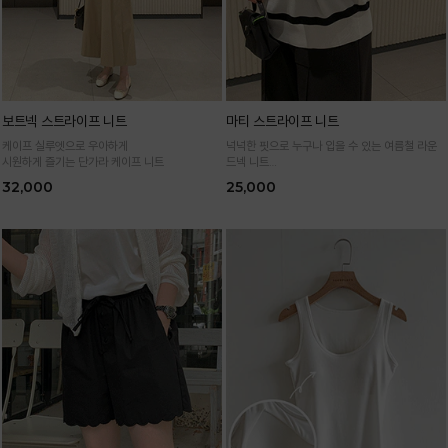
보트넥 스트라이프 니트
마티 스트라이프 니트
케이프 실루엣으로 우아하게
넉넉한 핏으로 누구나 입을 수 있는 여름철 라운
시원하게 즐기는 단가라 케이프 니트
드넥 니트
통기성 높은 여름 니트 원사로 편하고 시원하게
32,000
25,000
입어요