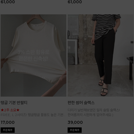
61,000
61,000
탱글 기본 반팔티
편한 썸머 슬랙스
★2주 소요★
다리가 날씬해보였던 일자 슬림 슬랙스!
FREE, L 2사이즈! 탱글탱글 활용도 높은 기본
한여름까지 시원하게 입어주세요:)
반팔 티셔츠
17,000
39,000