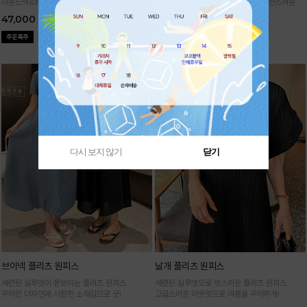
라운드넥&브이넥 두 가지 타입의 홀가먼트 캡니
88까지가능!
여유로운 벌룬핏으로 자연스러운 체
트
형 커버 허리 전체 밴딩으로 편안한 착용감
47,000
29,000
다시 보지 않기
닫기
브이넥 플리츠 원피스
날개 플리츠 원피스
세련된 실루엣이 돋보이는 플리츠 원피스
세련된 실루엣으로 멋스러운 플리츠 원피스
우아한 디자인에 시원한 소재감으로 굿!
고급스러운 아웃핏으로 여름을 우아하게!