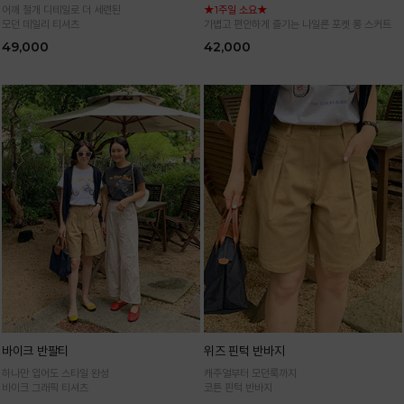
어깨 절개 디테일로 더 세련된
★1주일 소요★
모던 데일리 티셔츠
가볍고 편안하게 즐기는 나일론 포켓 롱 스커트
49,000
42,000
바이크 반팔티
위즈 핀턱 반바지
하나만 입어도 스타일 완성
캐주얼부터 모던룩까지
바이크 그래픽 티셔츠
코튼 핀턱 반바지