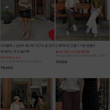
코코블랙 x 신민아 제니백 100% 올 양가
[기획특가] 간절기 기본 반팔티
죽 테라스 투고 숄더백
★2장 사면 5,000원 할인!★
매일 입기 좋은 데일리 반팔티 컬러별 소장하기
공구기간8.5~8.9
좋은 기본 아이템
100% 올 양가죽 테라스 투고 숄더백
17,000
79,000