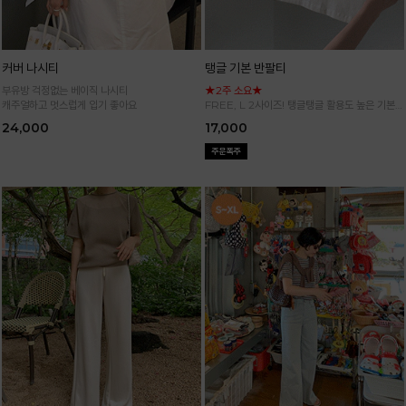
커버 나시티
탱글 기본 반팔티
부유방 걱정없는 베이직 나시티
★2주 소요★
캐주얼하고 멋스럽게 입기 좋아요
FREE, L 2사이즈! 탱글탱글 활용도 높은 기본
반팔 티셔츠
24,000
17,000