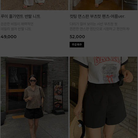
루이 홀가먼트 반팔 니트
컷팅 면스판 부츠컷 팬츠-여름ver.
은은한 비침이 매력적인
다리가 길어 보이는 사선 부츠컷 핏
데일리 썸머 반팔 니트
쫀쫀한 면스판 원단으로 시원하고 편안하게!
49,000
52,000