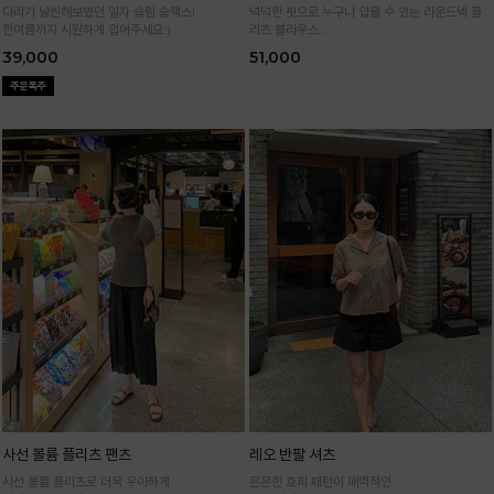
다리가 날씬해보였던 일자 슬림 슬랙스!
넉넉한 핏으로 누구나 입을 수 있는 라운드넥 플
한여름까지 시원하게 입어주세요:)
리츠 블라우스
통기성 높은 폴리 원단으로 시원하게 입어요
39,000
51,000
사선 볼륨 플리츠 팬츠
레오 반팔 셔츠
사선 볼륨 플리츠로 더욱 우아하게
은은한 호피 패턴이 매력적인