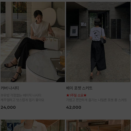
커버 나시티
베이 포켓 스커트
부유방 걱정없는 베이직 나시티
★1주일 소요★
캐주얼하고 멋스럽게 입기 좋아요
가볍고 편안하게 즐기는 나일론 포켓 롱 스커트
24,000
42,000