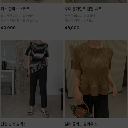
키츠 플리츠 스커트
루이 홀가먼트 반팔 니트
유니크한 패턴이 돋보이는
은은한 비침이 매력적인
편안한 밴딩 플리츠 롱 스커트
데일리 썸머 반팔 니트
40,000
49,000
편한 썸머 슬랙스
셀리 플리츠 블라우스