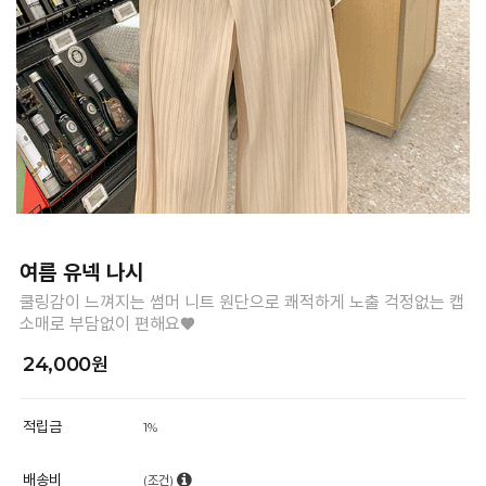
여름 유넥 나시
쿨링감이 느껴지는 썸머 니트 원단으로 쾌적하게 노출 걱정없는 캡
소매로 부담없이 편해요♥
24,000원
적립금
1%
배송비
(조건)