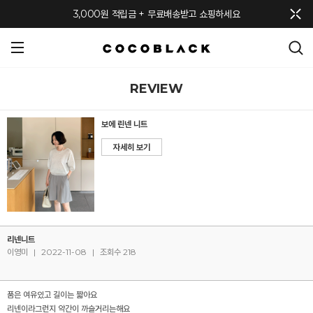
메뉴 토글
3,000원 적립금 + 무료배송받고 쇼핑하세요
REVIEW
보에 린넨 니트
자세히 보기
리넨니트
이영미
|
2022-11-08
|
조회수 218
품은 여유있고 길이는 짧아요
리넨이라그런지 약간이 까슬거리는해요