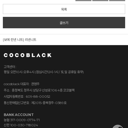
목록
글쓰기
[보에 린넨 니트]
리넨니트
고객센터 :
평일 오전10시-오후4시 (점심시간12시-1시 / 토,일 공휴일 휴무)
cocoblack
대표자 : 권영주
주소 : 충청북도 청주시 상당구 산성로 106 4층 코코블랙
사업자등록번호 : 609-88-00052
통신판매업신고번호 : 제2015-충북청주-0389호
BANK ACCOUNT
농협 317-0009-0774-71
신한 100-030-718024