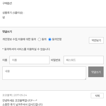
구매옵션:
상품후기 (5줄이상) :
넹
댓글쓰기
개인정보 수집,이용에 대한 동의
동의
동의안함
약관보기
* 동의하셔야 서비스를 이용하실 수 있습니다.
이름
비밀번호
댓글쓰기
코코블랙 | 2017-05-24
삭제
안녕하세요 코코블랙입니다*^^*
소중한 후기 남겨주셔서 감사드립니다.