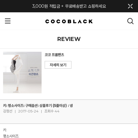
메뉴 토글
3,000원 적립금 + 무료배송받고 쇼핑하세요
REVIEW
코코 프롬팬츠
자세히 보기
키: 평소사이즈: 구매옵션: 상품후기 (5줄이상) : 넹
강정선
|
2017-05-24
|
조회수 44
키:
평소사이즈: