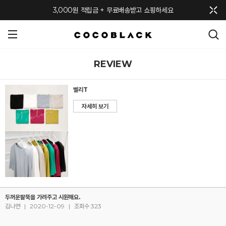
메뉴 토글
3,000원 적립금 + 무료배송받고 쇼핑하세요
REVIEW
벨리T
자세히 보기
두꺼운팔뚝을 가려주고 시원해요.
김나연
|
2020-12-09
|
조회수 323