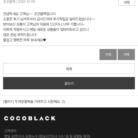
코코블랙 | 2020-12-09
삭제
안녕하세요 고객님^^ 코코블랙입니다.
소중한 후기 남겨주셔서 감사드리며 후기적립금 넣어드렸습니다^^
받아보신 상품이 고객님의 마음에 드신다니 너무 기쁩니다~
이쁘게 착용하시고 매일 새로운 상품들이 업데이트되고 있으니
많은 관심 부탁드립니다!
즐겁고 행복한 하루 보내세요♥
수정
삭제
목록
글쓰기
[벨리T]
두꺼운팔뚝을 가려주고 시원해요. (1)
고객센터 :
평일 오전10시-오후4시 (점심시간12시-1시 / 토,일 공휴일 휴무)