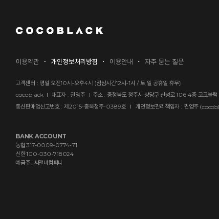
2022년 새롭게 달라지는 "코코블랙 멤버쉽" 
소재별 세탁 관리 방법
이용약관
개인정보처리방침
이용안내
자주 묻는 질문
모바일APP 다운로드 안내
고객센터 :
평일 오전10시-오후4시 (점심시간12시-1시 / 토,일 공휴일 휴무)
cocoblack
대표자 : 권영주
주소 : 충청북도 청주시 상당구 산성로 106 4층 코코블랙
통신판매업신고번호 : 제2015-충북청주-0389호
개인정보관리책임자 : 권영주 (
cocob
2025년 11월 카드 무이자안내
BANK ACCOUNT
농협 317-0009-0774-71
신한 100-030-718024
예금주 : 씨앤비컴퍼니