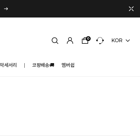
0
KOR
악세서리
코팡배송🚚
멤버쉽