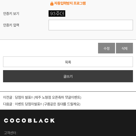
자동입력방지 프로그램
인증키 보기
인증키 입력
수정
삭제
목록
글쓰기
이전글 :
당첨자 발표!! (제주 노형점 오픈축하 댓글이벤트)
다음글 :
이벤트 당첨자발표!! (구름같은 침대를 드릴께요)
고객센터 :