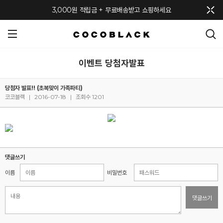
메뉴 토글
3,000원 적립금 + 무료배송받고 쇼핑하세요
이벤트 당첨자발표
당첨자 발표!! (초복맞이 가족파티)
코코블랙
|
2016-07-18
|
조회수 1201
댓글쓰기
이름
비밀번호
댓글쓰기