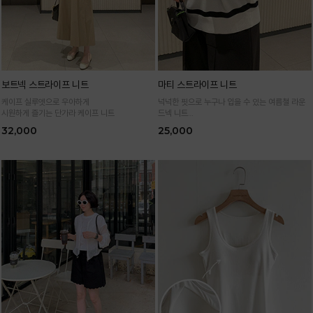
보트넥 스트라이프 니트
마티 스트라이프 니트
케이프 실루엣으로 우아하게
넉넉한 핏으로 누구나 입을 수 있는 여름철 라운
시원하게 즐기는 단가라 케이프 니트
드넥 니트
통기성 높은 여름 니트 원사로 편하고 시원하게
32,000
25,000
입어요