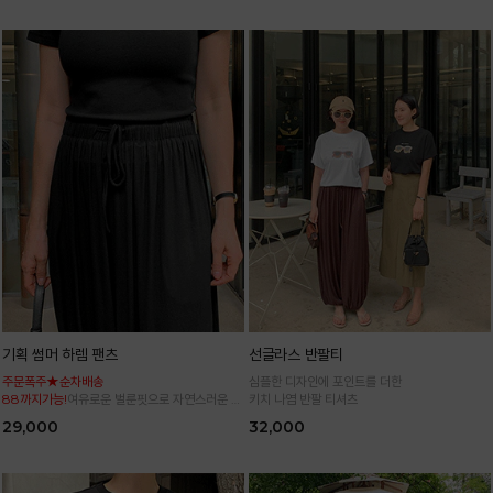
기획 썸머 하렘 팬츠
선글라스 반팔티
주문폭주★순차배송
심플한 디자인에 포인트를 더한
88까지가능!
여유로운 벌룬핏으로 자연스러운 체
키치 나염 반팔 티셔츠
형 커버 허리 전체 밴딩으로 편안한 착용감
29,000
32,000