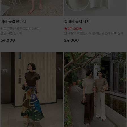
베리 물결 반바지
캡내장 골지 나시
귀여운 밑단 포인트로 완성되는
★2주 소요★
밴딩 코튼 반바지
캡 내장으로 편안하게 즐기는 데일리 유넥 골지
나시
54,000
24,000