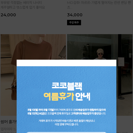
부유방 걱정없는 베이직 나시티
MD강추! 차르르-가볍게 떨어지는 린넨 밴딩 팬
캐주얼하고 멋스럽게 입기 좋아요
츠
시원하면서 구김없고 신축성까지 GOOD
24,000
34,000
썸머 홀가먼트 니트
기획 썸머 하렘 팬츠
입자마자 느껴지는 고급스러움,
주문폭주★순차배송