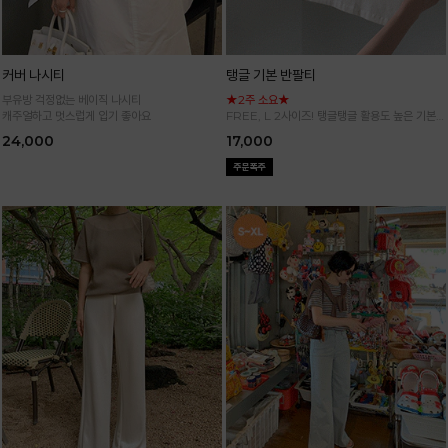
커버 나시티
탱글 기본 반팔티
부유방 걱정없는 베이직 나시티
★2주 소요★
캐주얼하고 멋스럽게 입기 좋아요
FREE, L 2사이즈! 탱글탱글 활용도 높은 기본
반팔 티셔츠
24,000
17,000