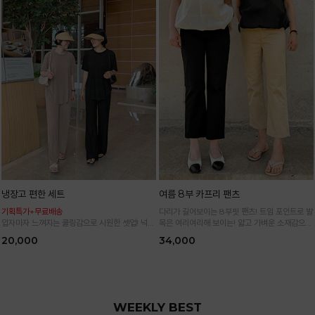
냉장고 편한 세트
여름 8부 카프리 팬츠
기획특가+무료배송
다리가 길어보이는 8부핏 팬츠! 트임 포인트로 발
입자마자 느껴지는 쿨링감으로 시원한 셋업! 넉넉
목은 여리여리해 보이는! 얇고 가벼운 소재감으로
한 핏으로 군살 싹 다 가려주는 올 여름 교복템
한여름까지 시원하고 쾌적하게!
20,000
34,000
*블랙·주문폭주로 인한 입고지연·순차발송 진행중
WEEKLY BEST