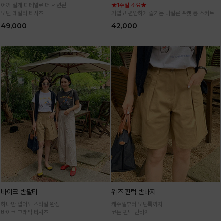
어깨 절개 디테일로 더 세련된
★1주일 소요★
모던 데일리 티셔츠
가볍고 편안하게 즐기는 나일론 포켓 롱 스커트
49,000
42,000
바이크 반팔티
위즈 핀턱 반바지
하나만 입어도 스타일 완성
캐주얼부터 모던룩까지
바이크 그래픽 티셔츠
코튼 핀턱 반바지