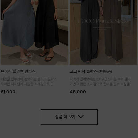
브이넥 플리츠 원피스
코코 핀턱 슬랙스-여름ver.
세련된 실루엣이 돋보이는 플리츠 원피스
다리가 길어보이는 핏! 고급스러운 투턱 팬츠
우아한 디자인에 시원한 소재감으로 굿!
가볍고 얇은 소재감으로 한여름 필수 소장템!
61,000
48,000
상품 더 보기