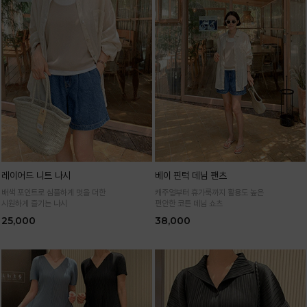
레이어드 니트 나시
베이 핀턱 데님 팬츠
배색 포인트로 심플하게 멋을 더한
캐주얼부터 휴가룩까지 활용도 높은
시원하게 즐기는 나시
편안한 코튼 데님 쇼츠
25,000
38,000