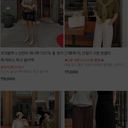
코코블랙 x 신민아 제니백 100% 올 양가
[기획특가] 간절기 기본 반팔티
죽 테라스 투고 숄더백
★2장 사면 5,000원 할인!★
매일 입기 좋은 데일리 반팔티 컬러별 소장하기
공구기간8.5~8.9
좋은 기본 아이템
100% 올 양가죽 테라스 투고 숄더백
17,000
79,000