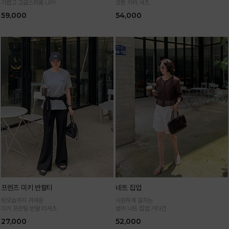
가볍고 고급스러움 UP!
코튼 카라 셔츠
59,000
54,000
프렌즈 미키 반팔티
네트 집업
뒷모습까지 귀여운
시원하게 걸치는
미키 프린팅 반팔 티셔츠
썸머 니트 집업 가디건
27,000
52,000