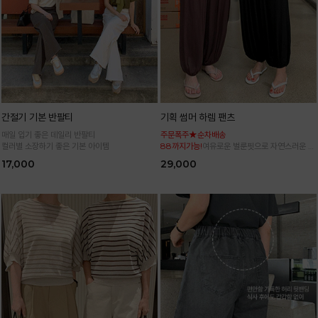
간절기 기본 반팔티
기획 썸머 하렘 팬츠
매일 입기 좋은 데일리 반팔티
주문폭주★순차배송
컬러별 소장하기 좋은 기본 아이템
88까지가능!
여유로운 벌룬핏으로 자연스러운 체
형 커버 허리 전체 밴딩으로 편안한 착용감
17,000
29,000