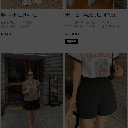
루이 홀가먼트 반팔 니트
컷팅 면스판 부츠컷 팬츠-여름ver.
은은한 비침이 매력적인
다리가 길어 보이는 사선 부츠컷 핏
데일리 썸머 반팔 니트
쫀쫀한 면스판 원단으로 시원하고 편안하게!
49,000
52,000