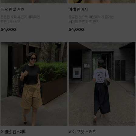
레오 반팔 셔츠
마레 반바지
은은한 호피 패턴이 매력적인
깔끔한 핏으로 데일리하게 즐기는
코튼 카라 셔츠
베이직 코튼 하프 팬츠
54,000
54,000
에센셜 캡소매티
베이 포켓 스커트