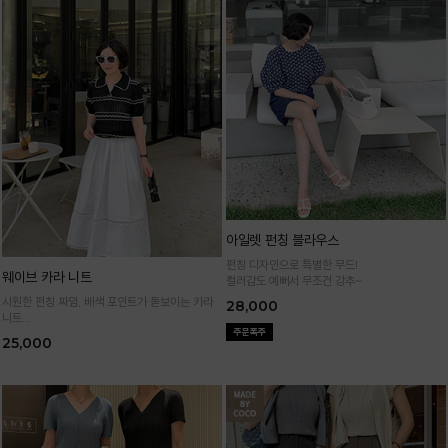
아일렛 펀칭 블라우스
펀칭 디자인으로 특별한 무드!
웨이브 카라 니트
컬러감도 예뻐서 무조건 강추~
시원한 펀칭 짜임, 배색 포인트가 돋보이는 카라
28,000
니트
가볍고 통기성 좋은 니트 소재로 한여름까지 쾌적
25,000
하게 입어요