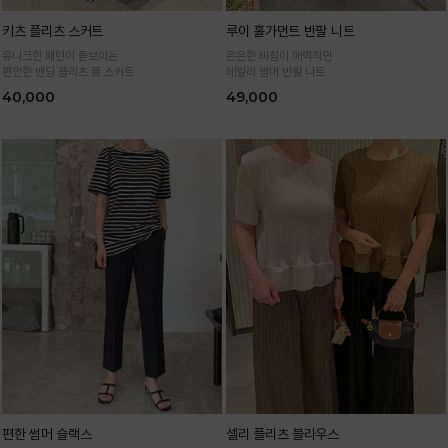
키츠 플리츠 스커트
루이 홀가먼트 반팔 니트
유니크한 패턴이 돋보이는
은은한 비침이 매력적인
편안한 밴딩 플리츠 롱 스커트
데일리 썸머 반팔 니트
40,000
49,000
편한 썸머 슬랙스
셀리 플리츠 블라우스