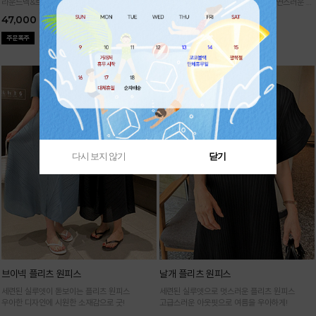
라운드넥&브이넥 두 가지 타입의 홀가먼트 캡니
88까지가능!
여유로운 벌룬핏으로 자연스러운 체
트
형 커버 허리 전체 밴딩으로 편안한 착용감
47,000
29,000
다시 보지 않기
닫기
브이넥 플리츠 원피스
날개 플리츠 원피스
세련된 실루엣이 돋보이는 플리츠 원피스
세련된 실루엣으로 멋스러운 플리츠 원피스
우아한 디자인에 시원한 소재감으로 굿!
고급스러운 아웃핏으로 여름을 우아하게!