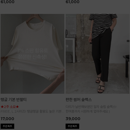
61,000
61,000
탱글 기본 반팔티
편한 썸머 슬랙스
★2주 소요★
다리가 날씬해보였던 일자 슬림 슬랙스!
FREE, L 2사이즈! 탱글탱글 활용도 높은 기본
한여름까지 시원하게 입어주세요:)
반팔 티셔츠
17,000
39,000