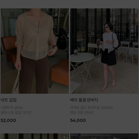
네트 집업
베리 물결 반바지
시원하게 걸치는
귀여운 밑단 포인트로 완성되는
썸머 니트 집업 가디건
밴딩 코튼 반바지
52,000
54,000