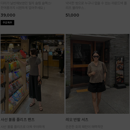
다리가 날씬해보였던 일자 슬림 슬랙스!
넉넉한 핏으로 누구나 입을 수 있는 라운드넥 플
한여름까지 시원하게 입어주세요:)
리츠 블라우스
통기성 높은 폴리 원단으로 시원하게 입어요
39,000
51,000
사선 볼륨 플리츠 팬츠
레오 반팔 셔츠
사선 볼륨 플리츠로 더욱 우아하게
은은한 호피 패턴이 매력적인