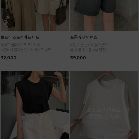
보트넥 스트라이프 니트
프롬 4부 면팬츠
케이프 실루엣으로 우아하게
이런 기본 반바지 찾으셨죠?
시원하게 즐기는 단가라 케이프 니트
봄, 여름 필수템 4부 면팬츠
32,000
39,000