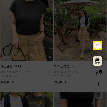
에센셜 캡소매티
위즈 핀턱 반바지
0
어깨 절개 디테일로 더 세련된
캐주얼부터 모던룩까지
모던 데일리 티셔츠
코튼 핀턱 반바지
49,000
75,000