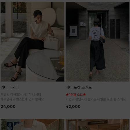
커버 나시티
베이 포켓 스커트
부유방 걱정없는 베이직 나시티
★1주일 소요★
캐주얼하고 멋스럽게 입기 좋아요
가볍고 편안하게 즐기는 나일론 포켓 롱 스커트
24,000
42,000