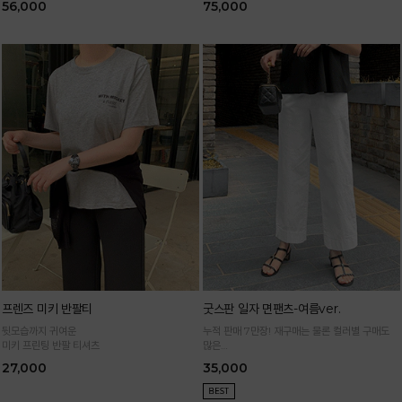
56,000
75,000
프렌즈 미키 반팔티
굿스판 일자 면팬츠-여름ver.
뒷모습까지 귀여운
누적 판매 7만장! 재구매는 물론 컬러별 구매도
미키 프린팅 반팔 티셔츠
많은
정말 편하게 휘뚜루마뚜루 입는 만능 면팬츠
27,000
35,000