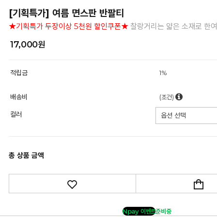
[기획특가] 여름 면스판 반팔티
★기획특가 두장이상 5천원 할인쿠폰★
찰랑거리는 얇은 소재로 한여
17,000원
적립금
1%
배송비
(조건)
컬러
총 상품 금액
Npay 이벤트
준비중