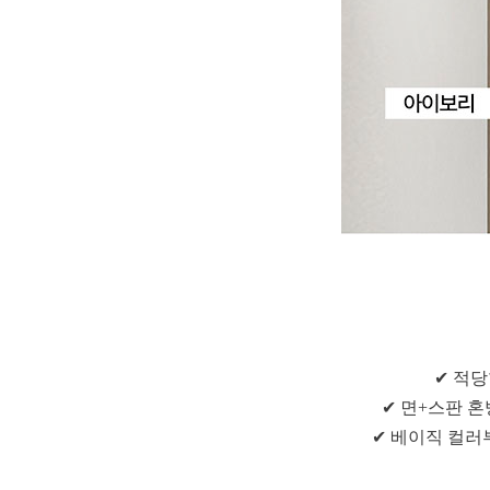
✔ 적
✔ 면+스판 
✔ 베이직 컬러