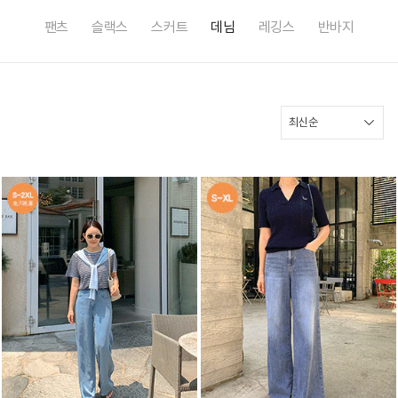
팬츠
슬랙스
스커트
데님
레깅스
반바지