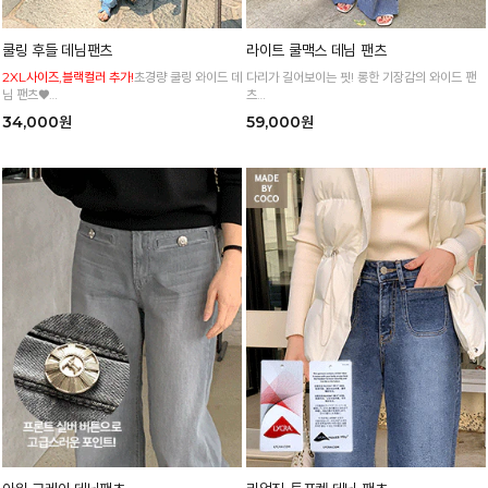
쿨링 후들 데님팬츠
라이트 쿨맥스 데님 팬츠
2XL사이즈,블랙컬러 추가!
초경량 쿨링 와이드 데
다리가 길어보이는 핏! 롱한 기장감의 와이드 팬
님 팬츠♥
츠
사이즈 세분화로 누구나 편하고 쉽게 입어요
워싱 포인트로 밋밋해 보이는 코디에 스타일 업!
34,000원
59,000원