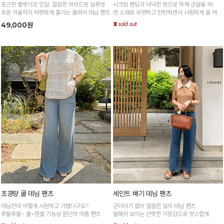
포근한 벨벳기모 안감, 깔끔한 와이드핏 실루엣
시크릿 밴딩과 넉넉한 핏으로 하체 군살을 쏙!
추운 겨울까지 따뜻하게 즐기는 클래식 데님 팬츠
면 소재로 유연하고 탄탄하면서 시원하게 올 여름
나기
49,000원
초경량 쿨 데님 팬츠
세인트 배기 데님 팬츠
데님인데 이렇게 시원하고 가볍다구요?
군더더기 없이 깔끔한 일자 데님 팬츠
후들후들~ 쿨+텐셀 기능성 원단의 여름 팬츠
발목이 보이는 산뜻한 기장감으로 멋스럽게