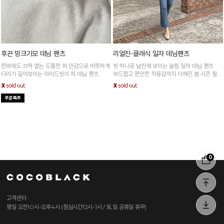
후끈 밍크기모 데님 팬츠
리얼진-클래식 일자 데님팬츠
한파에도 끄떡 없는 도톰한 퍼 안감으로 따뜻하게
핏 하나로 날씬해 보이는 슬림 일자 데님 팬츠
다리가 길어보이는 와이드핏의 퍼 데님 팬츠
부드럽고 편안한 착용감까지 더해진 봄 시즌 필수
아이템
0
고객센터 :
평일 오전10시-오후4시 (점심시간12시-1시 / 토,일 공휴일 휴무)