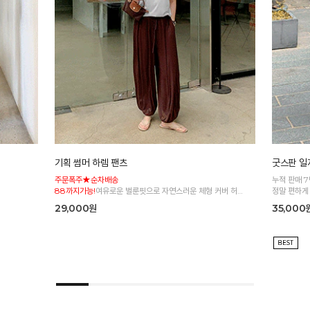
기획 썸머 하렘 팬츠
굿스판 일자
주문폭주★순차배송
누적 판매 
88까지가능!
여유로운 벌룬핏으로 자연스러운 체형 커버 허리
정말 편하게
전체 밴딩으로 편안한 착용감
29,000원
35,000