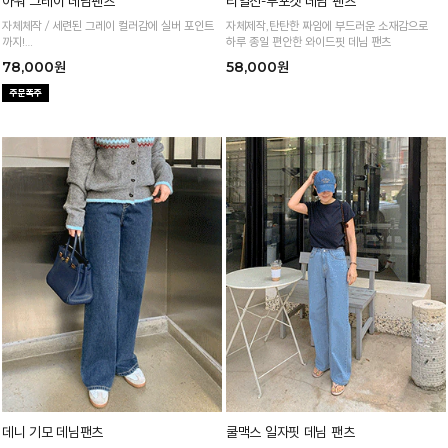
아워 그레이 데님팬츠
리얼진-투포켓 데님 팬츠
자체체작 / 세련된 그레이 컬러감에 실버 포인트
자체제작,탄탄한 짜임에 부드러운 소재감으로
까지!
하루 종일 편안한 와이드핏 데님 팬츠
팔레트 데님원단으로 퀄리티까지 완벽한 데님
78,000원
58,000원
데니 기모 데님팬츠
쿨맥스 일자핏 데님 팬츠