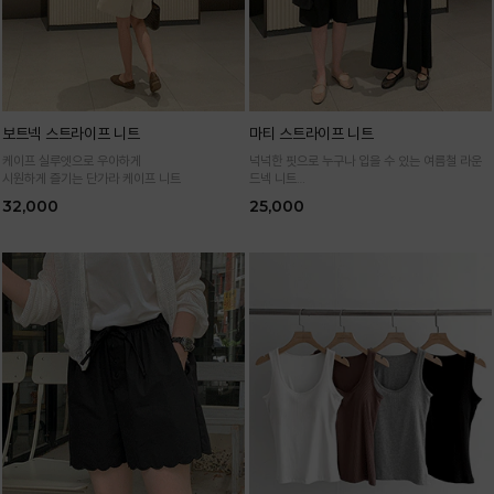
보트넥 스트라이프 니트
마티 스트라이프 니트
케이프 실루엣으로 우아하게
넉넉한 핏으로 누구나 입을 수 있는 여름철 라운
시원하게 즐기는 단가라 케이프 니트
드넥 니트
통기성 높은 여름 니트 원사로 편하고 시원하게
32,000
25,000
입어요