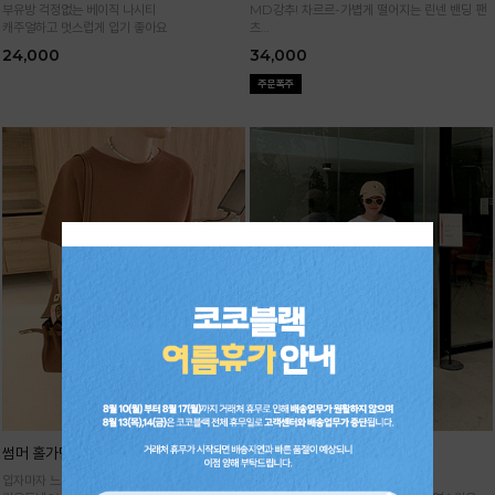
부유방 걱정없는 베이직 나시티
MD강추! 차르르-가볍게 떨어지는 린넨 밴딩 팬
캐주얼하고 멋스럽게 입기 좋아요
츠
시원하면서 구김없고 신축성까지 GOOD
24,000
34,000
썸머 홀가먼트 니트
기획 썸머 하렘 팬츠
입자마자 느껴지는 고급스러움,
주문폭주★순차배송