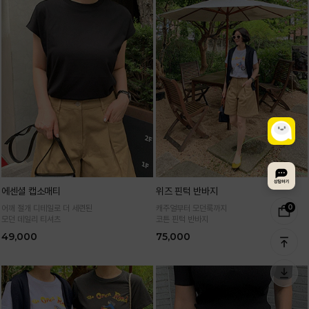
에센셜 캡소매티
위즈 핀턱 반바지
0
어깨 절개 디테일로 더 세련된
캐주얼부터 모던룩까지
모던 데일리 티셔츠
코튼 핀턱 반바지
49,000
75,000