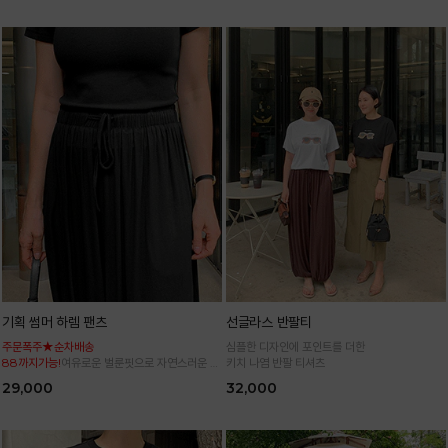
기획 썸머 하렘 팬츠
선글라스 반팔티
주문폭주★순차배송
심플한 디자인에 포인트를 더한
88까지가능!
여유로운 벌룬핏으로 자연스러운 체
키치 나염 반팔 티셔츠
형 커버 허리 전체 밴딩으로 편안한 착용감
29,000
32,000