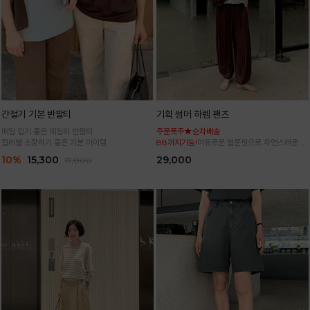
간절기 기본 반팔티
기획 썸머 하렘 팬츠
매일 입기 좋은 데일리 반팔티
주문폭주★순차배송
컬러별 소장하기 좋은 기본 아이템
88까지가능!
여유로운 벌룬핏으로 자연스러운 체
형 커버 허리 전체 밴딩으로 편안한 착용감
10%
15,300
29,000
17,000