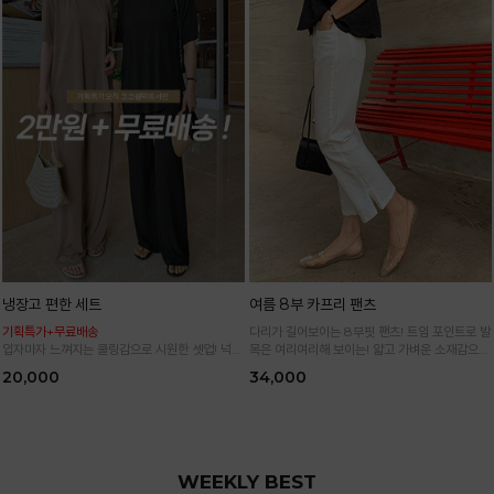
냉장고 편한 세트
여름 8부 카프리 팬츠
기획특가+무료배송
다리가 길어보이는 8부핏 팬츠! 트임 포인트로 발
입자마자 느껴지는 쿨링감으로 시원한 셋업! 넉넉
목은 여리여리해 보이는! 얇고 가벼운 소재감으로
한 핏으로 군살 싹 다 가려주는 올 여름 교복템
한여름까지 시원하고 쾌적하게!
20,000
34,000
*블랙·주문폭주로 인한 입고지연·순차발송 진행중
WEEKLY BEST