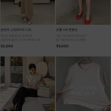
보트넥 스트라이프 니트
프롬 4부 면팬츠
케이프 실루엣으로 우아하게
이런 기본 반바지 찾으셨죠?
시원하게 즐기는 단가라 케이프 니트
봄, 여름 필수템 4부 면팬츠
32,000
39,000