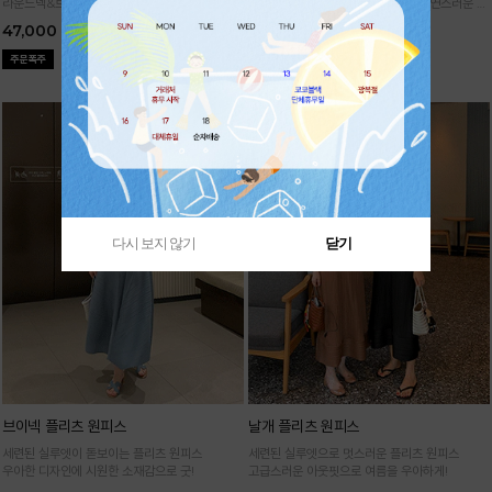
라운드넥&브이넥 두 가지 타입의 홀가먼트 캡니
88까지가능!
여유로운 벌룬핏으로 자연스러운 체
트
형 커버 허리 전체 밴딩으로 편안한 착용감
47,000
29,000
다시 보지 않기
닫기
브이넥 플리츠 원피스
날개 플리츠 원피스
세련된 실루엣이 돋보이는 플리츠 원피스
세련된 실루엣으로 멋스러운 플리츠 원피스
우아한 디자인에 시원한 소재감으로 굿!
고급스러운 아웃핏으로 여름을 우아하게!