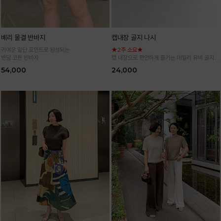
베리 물결 반바지
캡내장 골지 나시
귀여운 밑단 포인트로 완성되는
★2주 소요★
밴딩 코튼 반바지
캡 내장으로 편안하게 즐기는 데일리 유넥 골지
나시
54,000
24,000