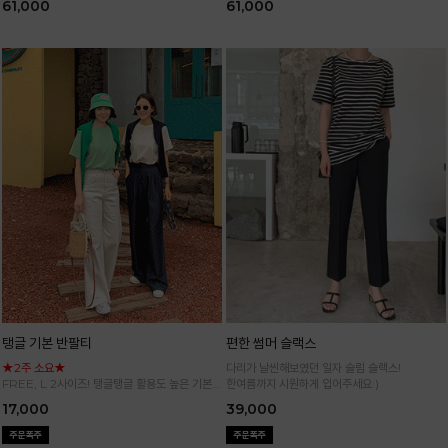
61,000
61,000
탱글 기본 반팔티
편한 썸머 슬랙스
★2주 소요★
다리가 날씬해보였던 일자 슬림 슬랙스!
FREE, L 2사이즈! 탱글탱글 활용도 높은 기본
한여름까지 시원하게 입어주세요:)
반팔 티셔츠
17,000
39,000