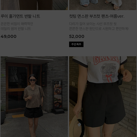
루이 홀가먼트 반팔 니트
컷팅 면스판 부츠컷 팬츠-여름ver.
은은한 비침이 매력적인
다리가 길어 보이는 사선 부츠컷 핏
데일리 썸머 반팔 니트
쫀쫀한 면스판 원단으로 시원하고 편안하게!
49,000
52,000