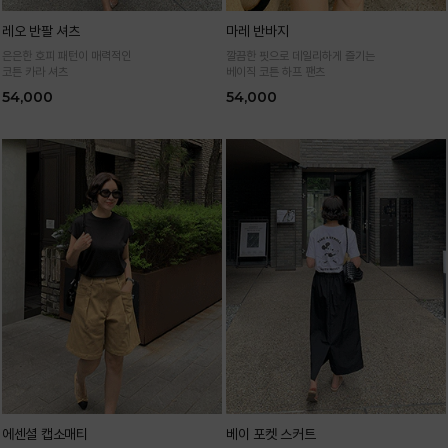
레오 반팔 셔츠
마레 반바지
은은한 호피 패턴이 매력적인
깔끔한 핏으로 데일리하게 즐기는
코튼 카라 셔츠
베이직 코튼 하프 팬츠
54,000
54,000
에센셜 캡소매티
베이 포켓 스커트