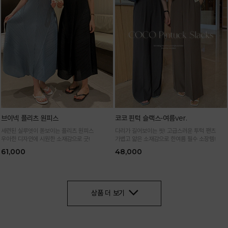
브이넥 플리츠 원피스
코코 핀턱 슬랙스-여름ver.
세련된 실루엣이 돋보이는 플리츠 원피스
다리가 길어보이는 핏! 고급스러운 투턱 팬츠
우아한 디자인에 시원한 소재감으로 굿!
가볍고 얇은 소재감으로 한여름 필수 소장템!
61,000
48,000
상품 더 보기