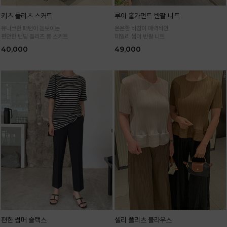
키츠 플리츠 스커트
루이 홀가먼트 반팔 니트
유니크한 패턴이 돋보이는
은은한 비침이 매력적인
편안한 밴딩 플리츠 롱 스커트
데일리 썸머 반팔 니트
40,000
49,000
편한 썸머 슬랙스
셀리 플리츠 블라우스