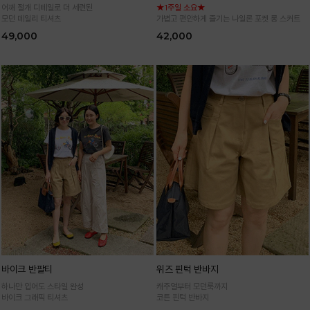
어깨 절개 디테일로 더 세련된
★1주일 소요★
모던 데일리 티셔츠
가볍고 편안하게 즐기는 나일론 포켓 롱 스커트
49,000
42,000
바이크 반팔티
위즈 핀턱 반바지
하나만 입어도 스타일 완성
캐주얼부터 모던룩까지
바이크 그래픽 티셔츠
코튼 핀턱 반바지