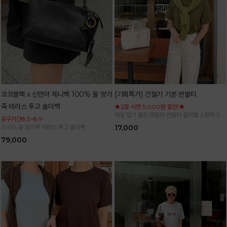
코코블랙 x 신민아 제니백 100% 올 양가
[기획특가] 간절기 기본 반팔티
죽 테라스 투고 숄더백
★2장 사면 5,000원 할인!★
매일 입기 좋은 데일리 반팔티 컬러별 소장하기
공구기간8.5~8.9
좋은 기본 아이템
100% 올 양가죽 테라스 투고 숄더백
17,000
79,000