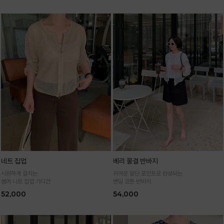
네트 집업
베리 물결 반바지
시원하게 걸치는
귀여운 밑단 포인트로 완성되는
썸머 니트 집업 가디건
밴딩 코튼 반바지
52,000
54,000