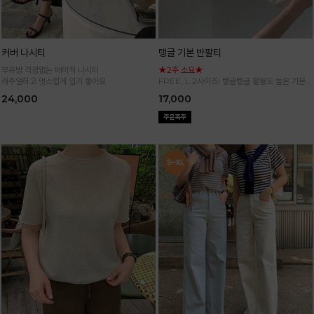
커버 나시티
탱글 기본 반팔티
부유방 걱정없는 베이직 나시티
★2주 소요★
캐주얼하고 멋스럽게 입기 좋아요
FREE, L 2사이즈! 탱글탱글 활용도 높은 기본
반팔 티셔츠
24,000
17,000