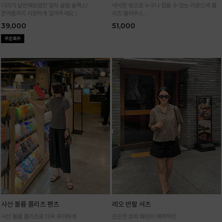
다리가 날씬해보였던 일자 슬림 슬랙스!
넉넉한 핏으로 누구나 입을 수 있는 라운드넥 플
한여름까지 시원하게 입어주세요:)
리츠 블라우스
통기성 높은 폴리 원단으로 시원하게 입어요
39,000
51,000
사선 볼륨 플리츠 팬츠
레오 반팔 셔츠
사선 볼륨 플리츠로 더욱 우아하게
은은한 호피 패턴이 매력적인