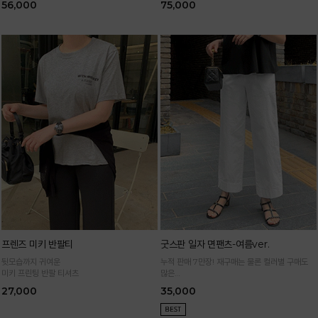
56,000
75,000
프렌즈 미키 반팔티
굿스판 일자 면팬츠-여름ver.
뒷모습까지 귀여운
누적 판매 7만장! 재구매는 물론 컬러별 구매도
미키 프린팅 반팔 티셔츠
많은
정말 편하게 휘뚜루마뚜루 입는 만능 면팬츠
27,000
35,000