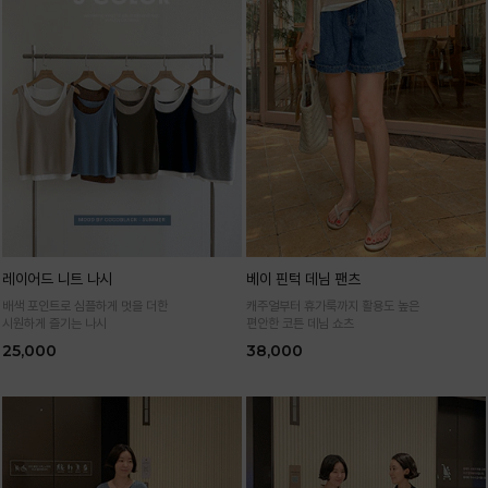
레이어드 니트 나시
베이 핀턱 데님 팬츠
배색 포인트로 심플하게 멋을 더한
캐주얼부터 휴가룩까지 활용도 높은
시원하게 즐기는 나시
편안한 코튼 데님 쇼츠
25,000
38,000