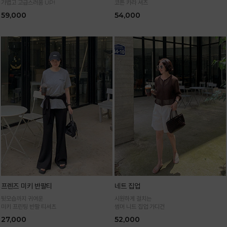
가볍고 고급스러움 UP!
코튼 카라 셔츠
59,000
54,000
프렌즈 미키 반팔티
네트 집업
뒷모습까지 귀여운
시원하게 걸치는
미키 프린팅 반팔 티셔츠
썸머 니트 집업 가디건
27,000
52,000