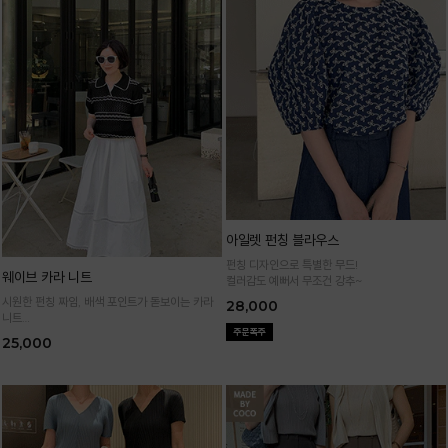
아일렛 펀칭 블라우스
펀칭 디자인으로 특별한 무드!
웨이브 카라 니트
컬러감도 예뻐서 무조건 강추~
시원한 펀칭 짜임, 배색 포인트가 돋보이는 카라
28,000
니트
가볍고 통기성 좋은 니트 소재로 한여름까지 쾌적
25,000
하게 입어요