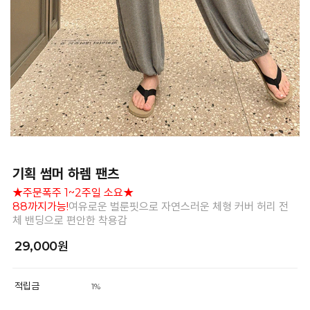
기획 썸머 하렘 팬츠
★주문폭주 1~2주일 소요★
88까지가능!
여유로운 벌룬핏으로 자연스러운 체형 커버 허리 전
체 밴딩으로 편안한 착용감
29,000원
적립금
1%