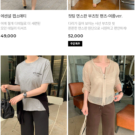
에센셜 캡소매티
컷팅 면스판 부츠컷 팬츠-여름ver.
어깨 절개 디테일로 더 세련된
다리가 길어 보이는 사선 부츠컷 핏
모던 데일리 티셔츠
쫀쫀한 면스판 원단으로 시원하고 편안하게!
49,000
52,000