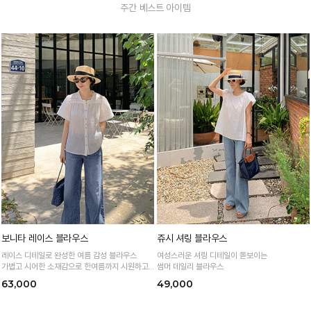
주간 베스트 아이템
보니타 레이스 블라우스
쥬시 셔링 블라우스
레이스 디테일로 완성한 여름 감성 블라우스
여성스러운 셔링 디테일이 돋보이는
가볍고 시어한 소재감으로 한여름까지 시원하고
썸머 데일리 블라우스
여성스럽게
63,000
49,000