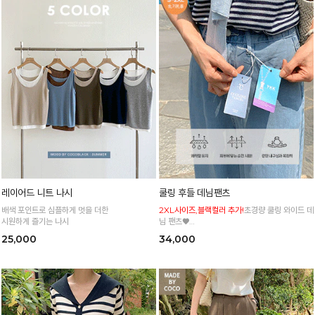
레이어드 니트 나시
쿨링 후들 데님팬츠
배색 포인트로 심플하게 멋을 더한
2XL사이즈,블랙컬러 추가!
초경량 쿨링 와이드 데
시원하게 즐기는 나시
님 팬츠♥
사이즈 세분화로 누구나 편하고 쉽게 입어요
25,000
34,000