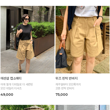
에센셜 캡소매티
위즈 핀턱 반바지
어깨 절개 디테일로 더 세련된
캐주얼부터 모던룩까지
모던 데일리 티셔츠
코튼 핀턱 반바지
49,000
75,000