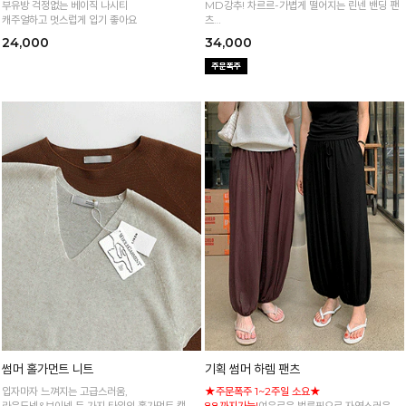
부유방 걱정없는 베이직 나시티
MD강추! 차르르-가볍게 떨어지는 린넨 밴딩 팬
캐주얼하고 멋스럽게 입기 좋아요
츠
시원하면서 구김없고 신축성까지 GOOD
24,000
34,000
썸머 홀가먼트 니트
기획 썸머 하렘 팬츠
입자마자 느껴지는 고급스러움,
★주문폭주 1~2주일 소요★
라운드넥&브이넥 두 가지 타입의 홀가먼트 캡니
88까지가능!
여유로운 벌룬핏으로 자연스러운 체