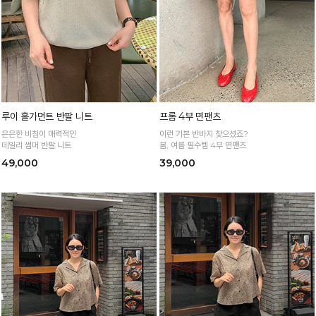
루이 홀가먼트 반팔 니트
프롬 4부 면팬츠
은은한 비침이 매력적인
이런 기본 반바지 찾으셨죠?
데일리 썸머 반팔 니트
봄, 여름 필수템 4부 면팬츠
49,000
39,000