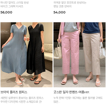
하나만 입어도 스타일 완성
귀여운 밑단 포인트로 완성되는
바이크 그래픽 티셔츠
밴딩 코튼 반바지
56,000
54,000
브이넥 플리츠 원피스
굿스판 일자 면팬츠-여름ver.
세련된 실루엣이 돋보이는 플리츠 원피스
누적 판매 7만장! 재구매는 물론 컬러별 구매도
우아한 디자인에 시원한 소재감으로 굿!
많은
정말 편하게 휘뚜루마뚜루 입는 만능 면팬츠