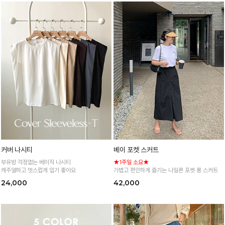
커버 나시티
베이 포켓 스커트
부유방 걱정없는 베이직 나시티
★1주일 소요★
캐주얼하고 멋스럽게 입기 좋아요
가볍고 편안하게 즐기는 나일론 포켓 롱 스커트
24,000
42,000