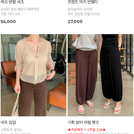
레오 반팔 셔츠
프렌즈 미키 반팔티
은은한 호피 패턴이 매력적인
뒷모습까지 귀여운
코튼 카라 셔츠
미키 프린팅 반팔 티셔츠
54,000
27,000
네트 집업
기획 썸머 하렘 팬츠
시원하게 걸치는
★주문폭주 1~2주일 소요★