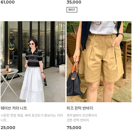
61,000
35,000
웨이브 카라 니트
위즈 핀턱 반바지
시원한 펀칭 짜임, 배색 포인트가 돋보이는 카라
캐주얼부터 모던룩까지
니트
코튼 핀턱 반바지
가볍고 통기성 좋은 니트 소재로 한여름까지 쾌적
25,000
75,000
하게 입어요