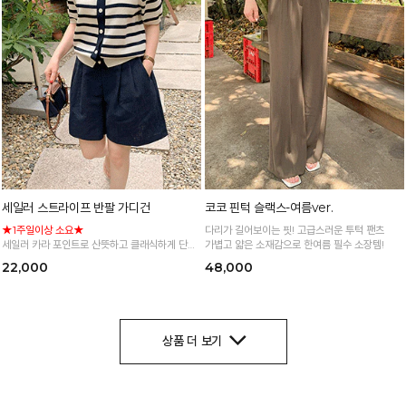
세일러 스트라이프 반팔 가디건
코코 핀턱 슬랙스-여름ver.
★1주일이상 소요★
다리가 길어보이는 핏! 고급스러운 투턱 팬츠
세일러 카라 포인트로 산뜻하고 클래식하게 단가
가볍고 얇은 소재감으로 한여름 필수 소장템!
라 패턴이 더해져 데일리로 즐기기 좋은 니트 가
22,000
48,000
디건
*주문폭주로 인한 입고지연·순차발송 진행중
상품 더 보기