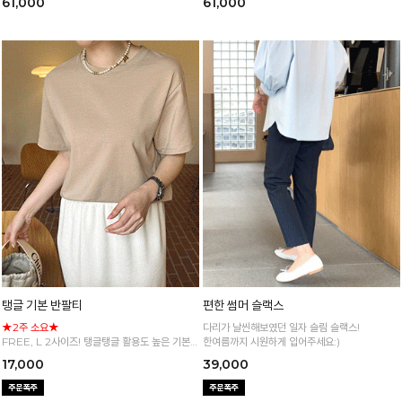
61,000
61,000
탱글 기본 반팔티
편한 썸머 슬랙스
★2주 소요★
다리가 날씬해보였던 일자 슬림 슬랙스!
FREE, L 2사이즈! 탱글탱글 활용도 높은 기본
한여름까지 시원하게 입어주세요:)
반팔 티셔츠
17,000
39,000