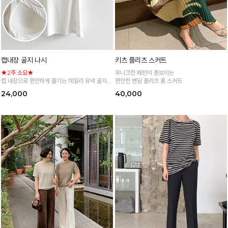
캡내장 골지 나시
키츠 플리츠 스커트
★2주 소요★
유니크한 패턴이 돋보이는
캡 내장으로 편안하게 즐기는 데일리 유넥 골지
편안한 밴딩 플리츠 롱 스커트
나시
24,000
40,000