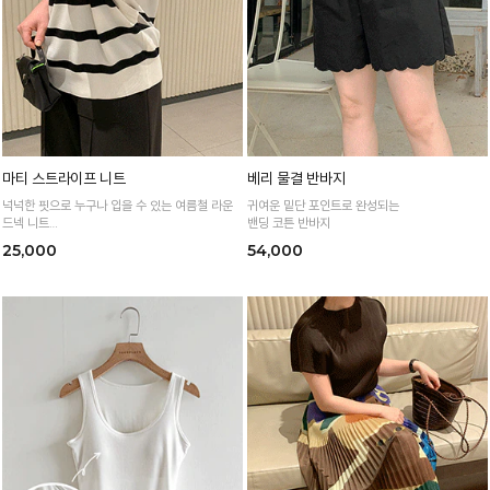
마티 스트라이프 니트
베리 물결 반바지
넉넉한 핏으로 누구나 입을 수 있는 여름철 라운
귀여운 밑단 포인트로 완성되는
드넥 니트
밴딩 코튼 반바지
통기성 높은 여름 니트 원사로 편하고 시원하게
25,000
54,000
입어요