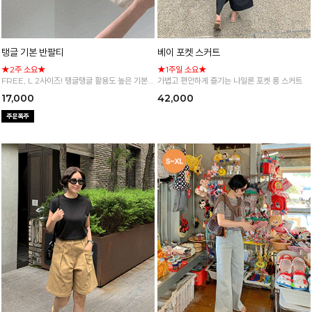
탱글 기본 반팔티
베이 포켓 스커트
★2주 소요★
★1주일 소요★
FREE, L 2사이즈! 탱글탱글 활용도 높은 기본
가볍고 편안하게 즐기는 나일론 포켓 롱 스커트
반팔 티셔츠
17,000
42,000