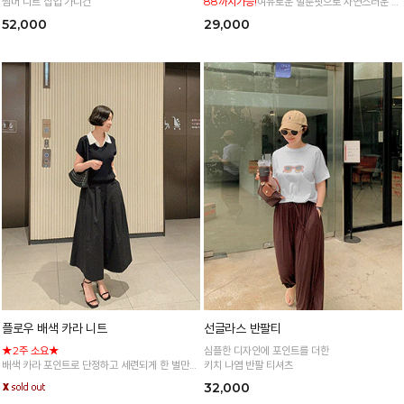
썸머 니트 집업 가디건
88까지가능!
여유로운 벌룬핏으로 자연스러운 체
형 커버 허리 전체 밴딩으로 편안한 착용감
52,000
29,000
플로우 배색 카라 니트
선글라스 반팔티
★2주 소요★
심플한 디자인에 포인트를 더한
배색 카라 포인트로 단정하고 세련되게 한 벌만
키치 나염 반팔 티셔츠
입어도 완성도 높은 배색 카라 니트
32,000
*주문폭주로 인한 입고지연·순차발송 진행중