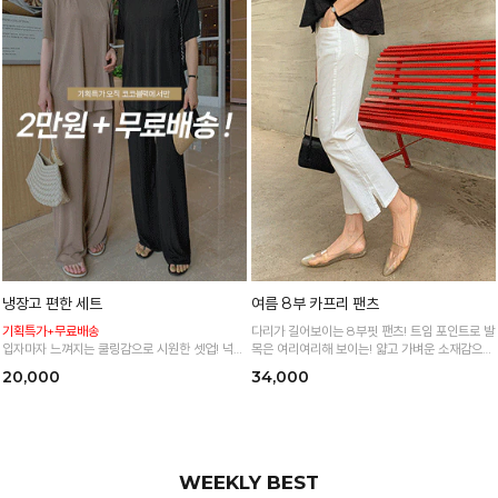
냉장고 편한 세트
여름 8부 카프리 팬츠
기획특가+무료배송
다리가 길어보이는 8부핏 팬츠! 트임 포인트로 발
입자마자 느껴지는 쿨링감으로 시원한 셋업! 넉넉
목은 여리여리해 보이는! 얇고 가벼운 소재감으로
한 핏으로 군살 싹 다 가려주는 올 여름 교복템
한여름까지 시원하고 쾌적하게!
20,000
34,000
*블랙·주문폭주로 인한 입고지연·순차발송 진행중
WEEKLY BEST