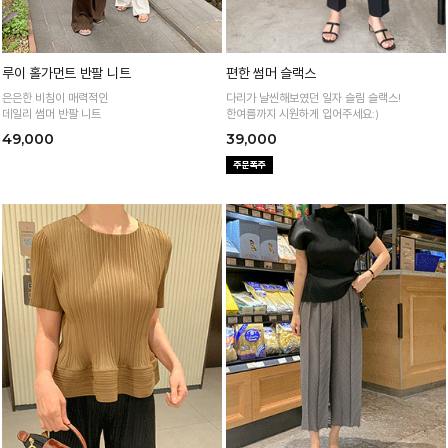
루이 홀가먼트 반팔 니트
편한 썸머 슬랙스
은은한 비침이 매력적인
다리가 날씬해보였던 일자 슬림 슬랙스!
데일리 썸머 반팔 니트
한여름까지 시원하게 입어주세요:)
49,000
39,000