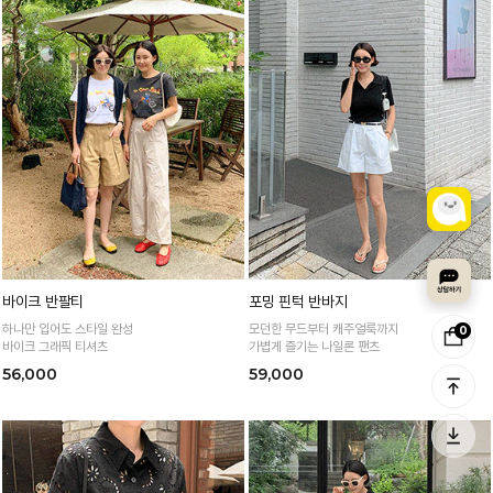
바이크 반팔티
포밍 핀턱 반바지
하나만 입어도 스타일 완성
모던한 무드부터 캐주얼룩까지
0
바이크 그래픽 티셔츠
가볍게 즐기는 나일론 팬츠
56,000
59,000