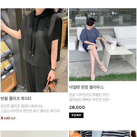
아일렛 펀칭 블라우스
펀칭 디자인으로 특별한 무드!
반팔 플리츠 후드티
컬러감도 예뻐서 무조건 강추~
은은한 플리츠 결감이 돋보이는
28,000
고급스러우면서 편안한 후드 플리츠 후드티!