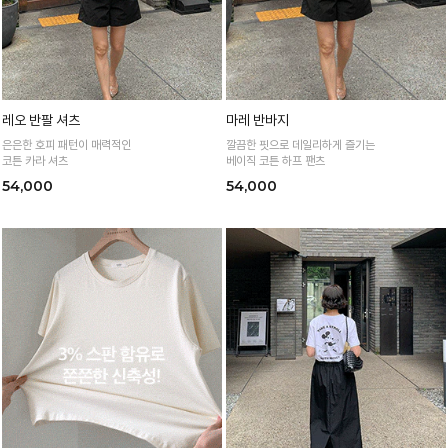
레오 반팔 셔츠
마레 반바지
은은한 호피 패턴이 매력적인
깔끔한 핏으로 데일리하게 즐기는
코튼 카라 셔츠
베이직 코튼 하프 팬츠
54,000
54,000