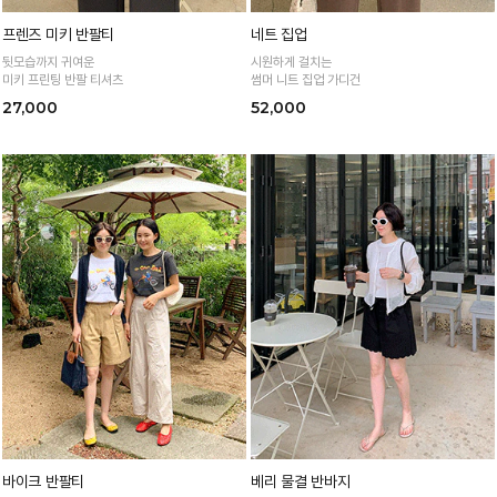
프렌즈 미키 반팔티
네트 집업
뒷모습까지 귀여운
시원하게 걸치는
미키 프린팅 반팔 티셔츠
썸머 니트 집업 가디건
27,000
52,000
바이크 반팔티
베리 물결 반바지