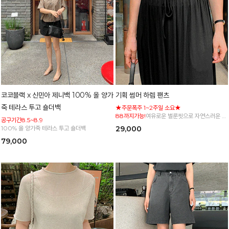
코코블랙 x 신민아 제니백 100% 올 양가
기획 썸머 하렘 팬츠
죽 테라스 투고 숄더백
★주문폭주 1~2주일 소요★
88까지가능!
여유로운 벌룬핏으로 자연스러운 체
공구기간8.5~8.9
형 커버 허리 전체 밴딩으로 편안한 착용감
100% 올 양가죽 테라스 투고 숄더백
29,000
79,000