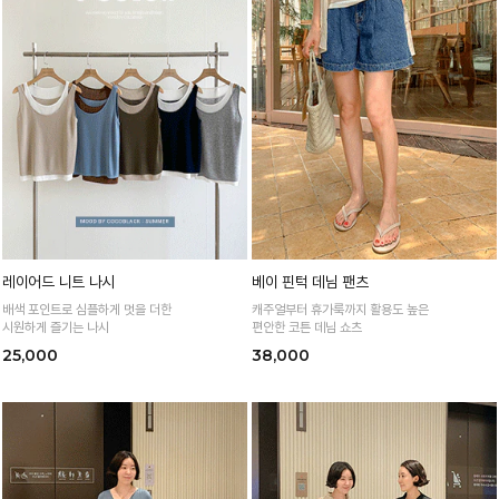
레이어드 니트 나시
베이 핀턱 데님 팬츠
배색 포인트로 심플하게 멋을 더한
캐주얼부터 휴가룩까지 활용도 높은
시원하게 즐기는 나시
편안한 코튼 데님 쇼츠
25,000
38,000