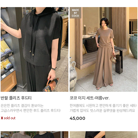
반팔 플리츠 후드티
코코 이지 세트-여름ver.
은은한 플리츠 결감이 돋보이는
한여름에도 시원하고 편안하게 즐기기 좋은 세트!
고급스러우면서 편안한 후드 플리츠 후드티!
가볍게 입어도 멋스러운 실루엣을 완성해드려요
45,000