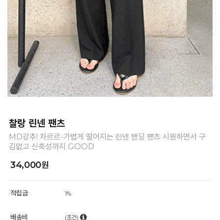
찰랑 린넨 팬츠
MD강추! 차르르-가볍게 떨어지는 린넨 밴딩 팬츠 시원하면서 구
김없고 신축성까지 GOOD
34,000원
적립금
1%
배송비
(조건)