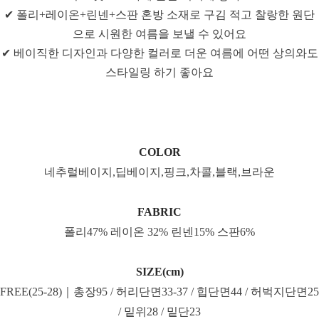
✔ 폴리+레이온+린넨+스판 혼방 소재로 구김 적고 찰랑한 원단
으로 시원한 여름을 보낼 수 있어요
✔ 베이직한 디자인과 다양한 컬러로 더운 여름에 어떤 상의와도
스타일링 하기 좋아요
COLOR
네추럴베이지,딥베이지,핑크,차콜,블랙,브라운
FABRIC
폴리47% 레이온 32% 린넨15% 스판6%
SIZE(cm)
FREE(25-28)｜총장95 / 허리단면33-37 / 힙단면44 / 허벅지단면25
/ 밑위28 / 밑단23