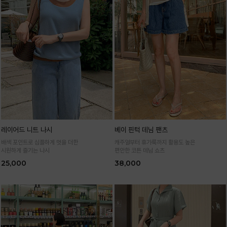
레이어드 니트 나시
베이 핀턱 데님 팬츠
배색 포인트로 심플하게 멋을 더한
캐주얼부터 휴가룩까지 활용도 높은
시원하게 즐기는 나시
편안한 코튼 데님 쇼츠
25,000
38,000