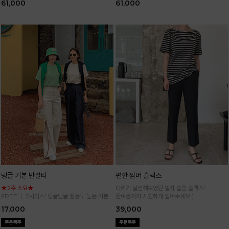
61,000
61,000
탱글 기본 반팔티
편한 썸머 슬랙스
★2주 소요★
다리가 날씬해보였던 일자 슬림 슬랙스!
FREE, L 2사이즈! 탱글탱글 활용도 높은 기본
한여름까지 시원하게 입어주세요:)
반팔 티셔츠
17,000
39,000