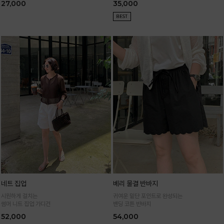
27,000
35,000
네트 집업
베리 물결 반바지
시원하게 걸치는
귀여운 밑단 포인트로 완성되는
썸머 니트 집업 가디건
밴딩 코튼 반바지
52,000
54,000