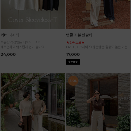
커버 나시티
탱글 기본 반팔티
부유방 걱정없는 베이직 나시티
★2주 소요★
캐주얼하고 멋스럽게 입기 좋아요
FREE, L 2사이즈! 탱글탱글 활용도 높은 기본
반팔 티셔츠
24,000
17,000