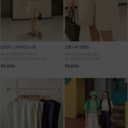
보트넥 스트라이프 니트
프롬 4부 면팬츠
케이프 실루엣으로 우아하게
이런 기본 반바지 찾으셨죠?
시원하게 즐기는 단가라 케이프 니트
봄, 여름 필수템 4부 면팬츠
32,000
39,000