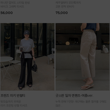
하나만 입어도 스타일 완성
캐주얼부터 모던룩까지
바이크 그래픽 티셔츠
코튼 핀턱 반바지
56,000
75,000
프렌즈 미키 반팔티
굿스판 일자 면팬츠-여름ver.
뒷모습까지 귀여운
누적 판매 7만장! 재구매는 물론 컬러별 구매도
미키 프린팅 반팔 티셔츠
많은
정말 편하게 휘뚜루마뚜루 입는 만능 면팬츠