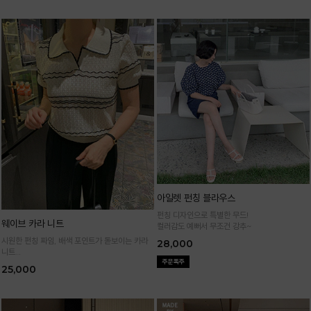
아일렛 펀칭 블라우스
펀칭 디자인으로 특별한 무드!
웨이브 카라 니트
컬러감도 예뻐서 무조건 강추~
시원한 펀칭 짜임, 배색 포인트가 돋보이는 카라
28,000
니트
가볍고 통기성 좋은 니트 소재로 한여름까지 쾌적
25,000
하게 입어요