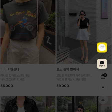
바이크 반팔티
포밍 핀턱 반바지
0
하나만 입어도 스타일 완성
모던한 무드부터 캐주얼룩까지
바이크 그래픽 티셔츠
가볍게 즐기는 나일론 팬츠
56,000
59,000