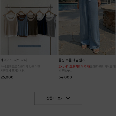
레이어드 니트 나시
쿨링 후들 데님팬츠
배색 포인트로 심플하게 멋을 더한
2XL사이즈,블랙컬러 추가!
초경량 쿨링 와이드 데
시원하게 즐기는 나시
님 팬츠♥
사이즈 세분화로 누구나 편하고 쉽게 입어요
25,000
34,000
상품 더 보기