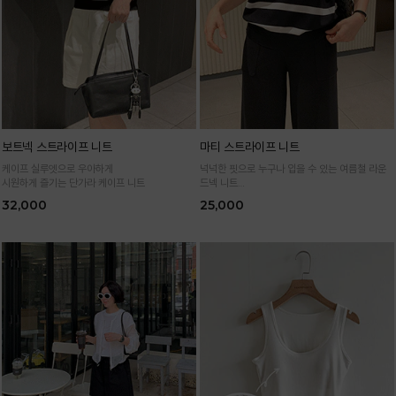
보트넥 스트라이프 니트
마티 스트라이프 니트
케이프 실루엣으로 우아하게
넉넉한 핏으로 누구나 입을 수 있는 여름철 라운
시원하게 즐기는 단가라 케이프 니트
드넥 니트
통기성 높은 여름 니트 원사로 편하고 시원하게
32,000
25,000
입어요