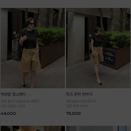
에센셜 캡소매티
위즈 핀턱 반바지
어깨 절개 디테일로 더 세련된
캐주얼부터 모던룩까지
모던 데일리 티셔츠
코튼 핀턱 반바지
49,000
75,000