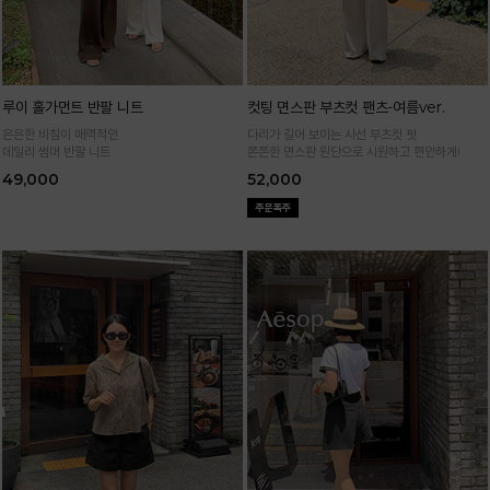
루이 홀가먼트 반팔 니트
컷팅 면스판 부츠컷 팬츠-여름ver.
은은한 비침이 매력적인
다리가 길어 보이는 사선 부츠컷 핏
데일리 썸머 반팔 니트
쫀쫀한 면스판 원단으로 시원하고 편안하게!
49,000
52,000