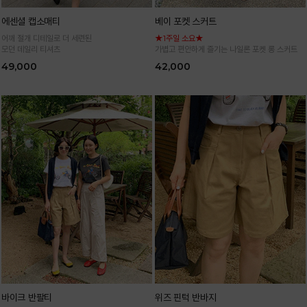
에센셜 캡소매티
베이 포켓 스커트
어깨 절개 디테일로 더 세련된
★1주일 소요★
모던 데일리 티셔츠
가볍고 편안하게 즐기는 나일론 포켓 롱 스커트
49,000
42,000
바이크 반팔티
위즈 핀턱 반바지