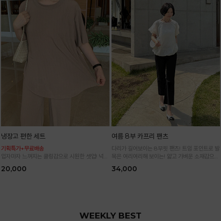
냉장고 편한 세트
여름 8부 카프리 팬츠
기획특가+무료배송
다리가 길어보이는 8부핏 팬츠! 트임 포인트로 발
입자마자 느껴지는 쿨링감으로 시원한 셋업! 넉넉
목은 여리여리해 보이는! 얇고 가벼운 소재감으로
한 핏으로 군살 싹 다 가려주는 올 여름 교복템
한여름까지 시원하고 쾌적하게!
20,000
34,000
*블랙·주문폭주로 인한 입고지연·순차발송 진행중
WEEKLY BEST