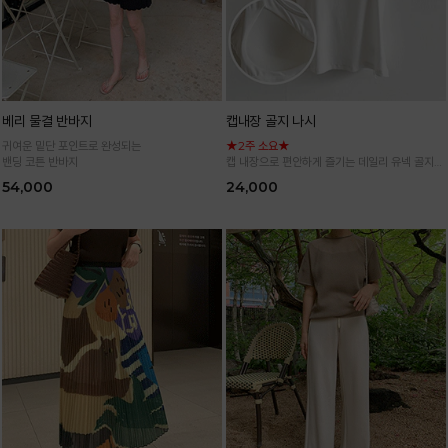
베리 물결 반바지
캡내장 골지 나시
귀여운 밑단 포인트로 완성되는
★2주 소요★
밴딩 코튼 반바지
캡 내장으로 편안하게 즐기는 데일리 유넥 골지
나시
54,000
24,000