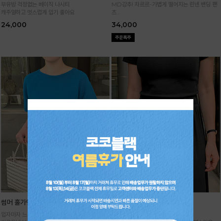
부유방 걱정없는 베이직 나시티
MD강추! 차르르-가볍게 떨어지는 린넨 밴딩 팬
캐주얼하고 멋스럽게 입기 좋아요
츠
시원하면서 구김없고 신축성까지 GOOD
24,000
34,000
썸머 홀가먼트 니트
기획 썸머 하렘 팬츠
입자마자 느껴지는 고급스러움,
★주문폭주 1~2주일 소요★