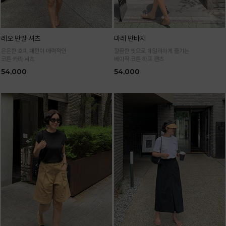
레오 반팔 셔츠
마레 반바지
은은한 호피 패턴이 매력적인
깔끔한 핏으로 데일리하게 즐기는
코튼 카라 셔츠
베이직 코튼 하프 팬츠
54,000
54,000