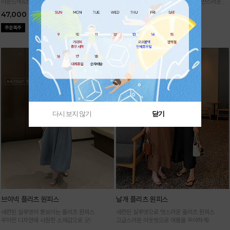
라운드넥&브이넥 두 가지 타입의 홀가먼트 캡니
88까지가능!
여유로운 벌룬핏으로 자연스러운 체
트
형 커버 허리 전체 밴딩으로 편안한 착용감
47,000
29,000
다시 보지 않기
닫기
브이넥 플리츠 원피스
날개 플리츠 원피스
세련된 실루엣이 돋보이는 플리츠 원피스
세련된 실루엣으로 멋스러운 플리츠 원피스
우아한 디자인에 시원한 소재감으로 굿!
고급스러운 아웃핏으로 여름을 우아하게!