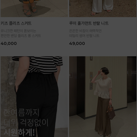
키츠 플리츠 스커트
루이 홀가먼트 반팔 니트
유니크한 패턴이 돋보이는
은은한 비침이 매력적인
편안한 밴딩 플리츠 롱 스커트
데일리 썸머 반팔 니트
40,000
49,000