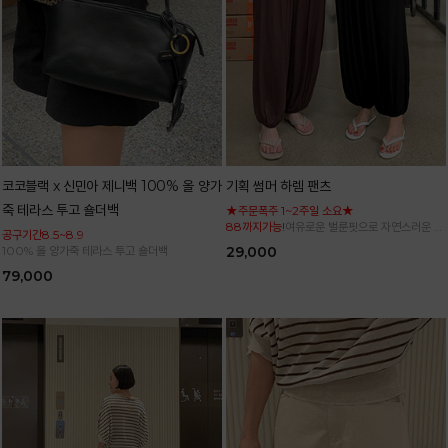
코코블랙 x 신민아 제니백 100% 올 양가
기획 썸머 하렘 팬츠
죽 테라스 투고 숄더백
★주문폭주 1~2주일 소요★
88까지가능!
여유로운 벌룬핏으로 자연스러운 체
공구기간8.5~8.9
형 커버 허리 전체 밴딩으로 편안한 착용감
100% 올 양가죽 테라스 투고 숄더백
29,000
79,000