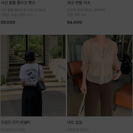
사선 볼륨 플리츠 팬츠
레오 반팔 셔츠
사선 볼륨 플리츠로 더욱 우아하게
은은한 호피 패턴이 매력적인
가볍고 고급스러움 UP!
코튼 카라 셔츠
59,000
54,000
프렌즈 미키 반팔티
네트 집업
뒷모습까지 귀여운
시원하게 걸치는