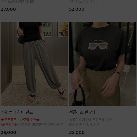
미키 프린팅 반팔 티셔츠
썸머 니트 집업 가디건
27,000
52,000
기획 썸머 하렘 팬츠
선글라스 반팔티
★주문폭주 1~2주일 소요★
심플한 디자인에 포인트를 더한
88까지가능!
여유로운 벌룬핏으로 자연스러운 체
키치 나염 반팔 티셔츠
형 커버 허리 전체 밴딩으로 편안한 착용감
29,000
32,000