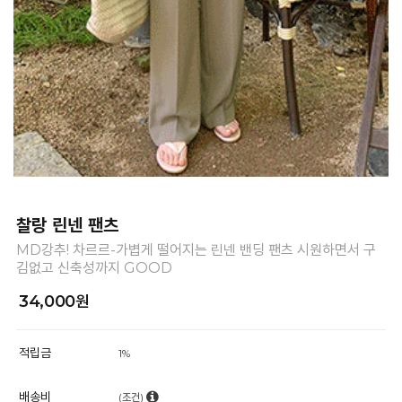
찰랑 린넨 팬츠
MD강추! 차르르-가볍게 떨어지는 린넨 밴딩 팬츠 시원하면서 구
김없고 신축성까지 GOOD
34,000원
적립금
1%
배송비
(조건)