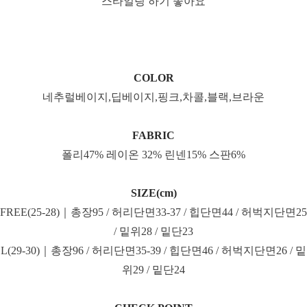
스타일링 하기 좋아요
COLOR
네추럴베이지,딥베이지,핑크,차콜,블랙,브라운
FABRIC
폴리47% 레이온 32% 린넨15% 스판6%
SIZE(cm)
FREE(25-28)｜총장95 / 허리단면33-37 / 힙단면44 / 허벅지단면25
/ 밑위28 / 밑단23
L(29-30)｜총장96 / 허리단면35-39 / 힙단면46 / 허벅지단면26 / 밑
위29 / 밑단24