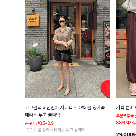
코코블랙 x 신민아 제니백 100% 올 양가죽
기획 썸머 
테라스 투고 숄더백
주문폭주★
88까지가능
공구기간8.5~8.9
형 커버 허
100% 올 양가죽 테라스 투고 숄더백
29,000