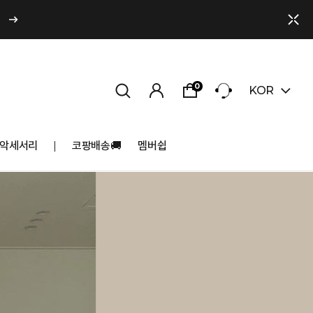
0
KOR
악세서리
코팡배송🚚
멤버쉽