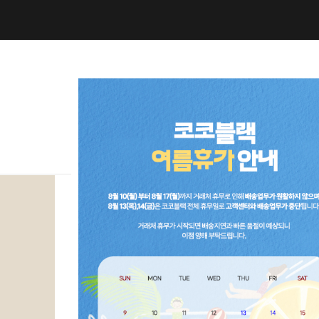
NEW10%
BEST30
C