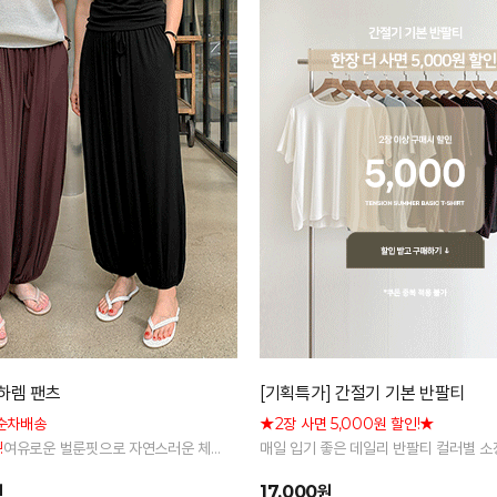
하렘 팬츠
[기획특가] 간절기 기본 반팔티
순차배송
★2장 사면 5,000원 할인!★
!
여유로운 벌룬핏으로 자연스러운 체
매일 입기 좋은 데일리 반팔티 컬러별 소
리 전체 밴딩으로 편안한 착용감
은 기본 아이템
원
17,000원