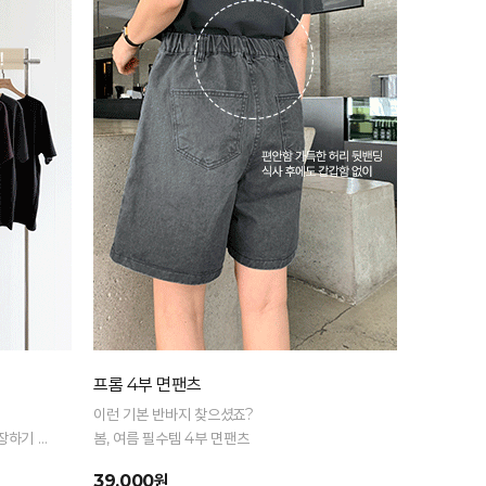
프롬 4부 면팬츠
이런 기본 반바지 찾으셨죠?
장하기 좋
봄, 여름 필수템 4부 면팬츠
39,000원