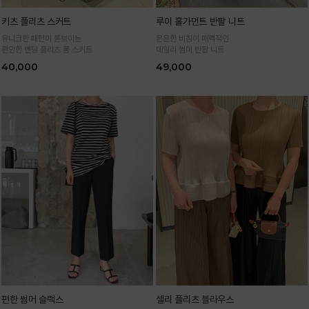
키츠 플리츠 스커트
루이 홀가먼트 반팔 니트
유니크한 패턴이 돋보이는
은은한 비침이 매력적인
편안한 밴딩 플리츠 롱 스커트
데일리 썸머 반팔 니트
40,000
49,000
편한 썸머 슬랙스
셀리 플리츠 블라우스