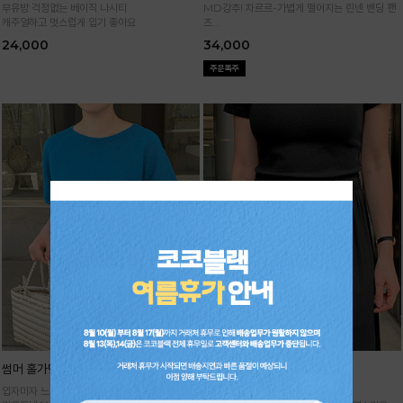
부유방 걱정없는 베이직 나시티
MD강추! 차르르-가볍게 떨어지는 린넨 밴딩 팬
캐주얼하고 멋스럽게 입기 좋아요
츠
시원하면서 구김없고 신축성까지 GOOD
24,000
34,000
썸머 홀가먼트 니트
기획 썸머 하렘 팬츠
입자마자 느껴지는 고급스러움,
주문폭주★순차배송