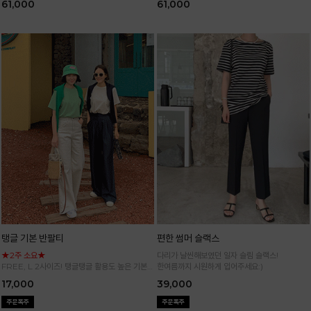
61,000
61,000
탱글 기본 반팔티
편한 썸머 슬랙스
★2주 소요★
다리가 날씬해보였던 일자 슬림 슬랙스!
FREE, L 2사이즈! 탱글탱글 활용도 높은 기본
한여름까지 시원하게 입어주세요:)
반팔 티셔츠
17,000
39,000