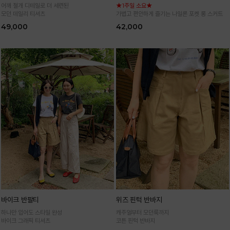
어깨 절개 디테일로 더 세련된
★1주일 소요★
모던 데일리 티셔츠
가볍고 편안하게 즐기는 나일론 포켓 롱 스커트
49,000
42,000
바이크 반팔티
위즈 핀턱 반바지
하나만 입어도 스타일 완성
캐주얼부터 모던룩까지
바이크 그래픽 티셔츠
코튼 핀턱 반바지