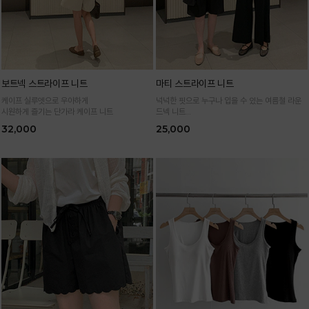
보트넥 스트라이프 니트
마티 스트라이프 니트
케이프 실루엣으로 우아하게
넉넉한 핏으로 누구나 입을 수 있는 여름철 라운
시원하게 즐기는 단가라 케이프 니트
드넥 니트
통기성 높은 여름 니트 원사로 편하고 시원하게
32,000
25,000
입어요