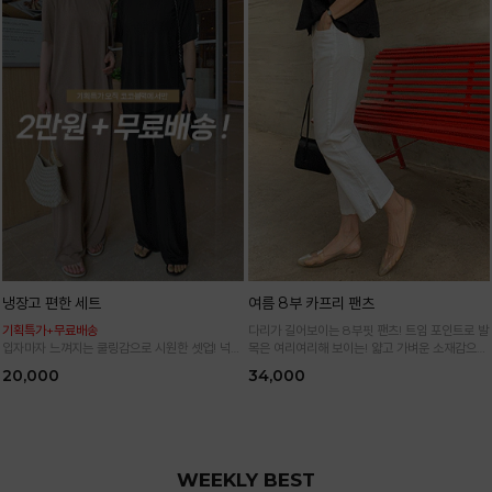
냉장고 편한 세트
여름 8부 카프리 팬츠
기획특가+무료배송
다리가 길어보이는 8부핏 팬츠! 트임 포인트로 발
입자마자 느껴지는 쿨링감으로 시원한 셋업! 넉넉
목은 여리여리해 보이는! 얇고 가벼운 소재감으로
한 핏으로 군살 싹 다 가려주는 올 여름 교복템
한여름까지 시원하고 쾌적하게!
20,000
34,000
*블랙·주문폭주로 인한 입고지연·순차발송 진행중
WEEKLY BEST