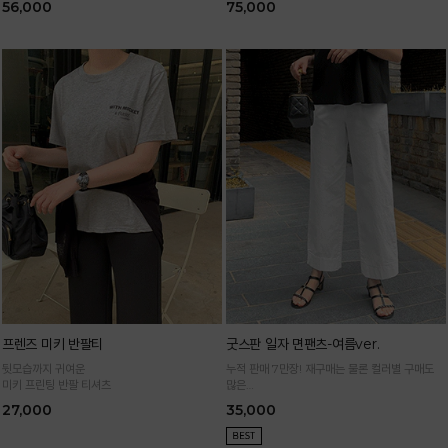
56,000
75,000
프렌즈 미키 반팔티
굿스판 일자 면팬츠-여름ver.
뒷모습까지 귀여운
누적 판매 7만장! 재구매는 물론 컬러별 구매도
미키 프린팅 반팔 티셔츠
많은
정말 편하게 휘뚜루마뚜루 입는 만능 면팬츠
27,000
35,000