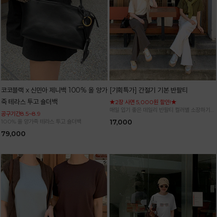
코코블랙 x 신민아 제니백 100% 올 양가
[기획특가] 간절기 기본 반팔티
죽 테라스 투고 숄더백
★2장 사면 5,000원 할인!★
매일 입기 좋은 데일리 반팔티 컬러별 소장하기
공구기간8.5~8.9
좋은 기본 아이템
100% 올 양가죽 테라스 투고 숄더백
17,000
79,000