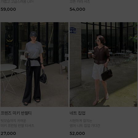
가볍고 고급스러움 UP!
코튼 카라 셔츠
59,000
54,000
프렌즈 미키 반팔티
네트 집업
뒷모습까지 귀여운
시원하게 걸치는
미키 프린팅 반팔 티셔츠
썸머 니트 집업 가디건
27,000
52,000