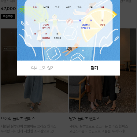
라운드넥&브이넥 두 가지 타입의 홀가먼트 캡니
88까지가능!
여유로운 벌룬핏으로 자연스러운 체
트
형 커버 허리 전체 밴딩으로 편안한 착용감
47,000
29,000
다시 보지 않기
닫기
브이넥 플리츠 원피스
날개 플리츠 원피스
세련된 실루엣이 돋보이는 플리츠 원피스
세련된 실루엣으로 멋스러운 플리츠 원피스
우아한 디자인에 시원한 소재감으로 굿!
고급스러운 아웃핏으로 여름을 우아하게!