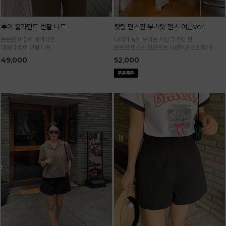
루이 홀가먼트 반팔 니트
컷팅 면스판 부츠컷 팬츠-여름ver.
은은한 비침이 매력적인
다리가 길어 보이는 사선 부츠컷 핏
데일리 썸머 반팔 니트
쫀쫀한 면스판 원단으로 시원하고 편안하게!
49,000
52,000