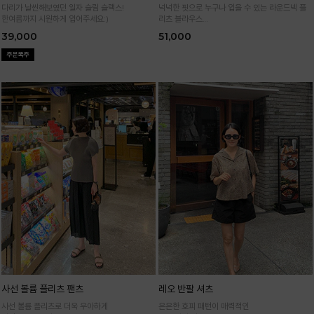
다리가 날씬해보였던 일자 슬림 슬랙스!
넉넉한 핏으로 누구나 입을 수 있는 라운드넥 플
한여름까지 시원하게 입어주세요:)
리츠 블라우스
통기성 높은 폴리 원단으로 시원하게 입어요
39,000
51,000
사선 볼륨 플리츠 팬츠
레오 반팔 셔츠
사선 볼륨 플리츠로 더욱 우아하게
은은한 호피 패턴이 매력적인