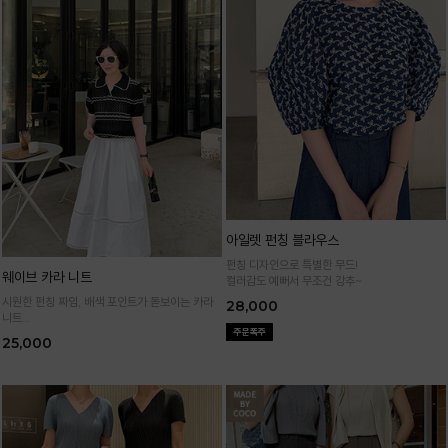
아일렛 펀칭 블라우스
펀칭 디자인으로 특별한 무드!
웨이브 카라 니트
컬러감도 예뻐서 무조건 강추~
시원한 펀칭 짜임, 배색 포인트가 돋보이는 카라
28,000
니트
가볍고 통기성 좋은 니트 소재로 한여름까지 쾌적
25,000
하게 입어요