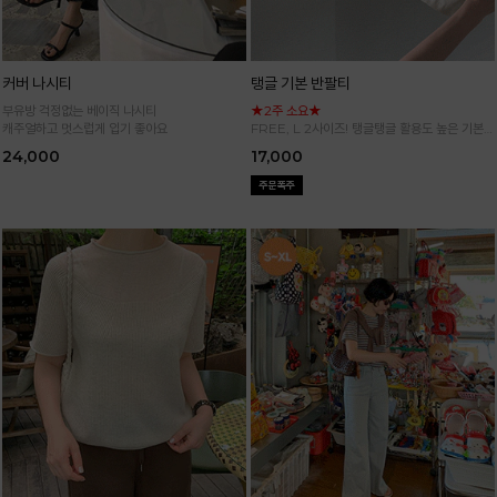
커버 나시티
탱글 기본 반팔티
부유방 걱정없는 베이직 나시티
★2주 소요★
캐주얼하고 멋스럽게 입기 좋아요
FREE, L 2사이즈! 탱글탱글 활용도 높은 기본
반팔 티셔츠
24,000
17,000