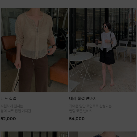
네트 집업
베리 물결 반바지
시원하게 걸치는
귀여운 밑단 포인트로 완성되는
썸머 니트 집업 가디건
밴딩 코튼 반바지
52,000
54,000