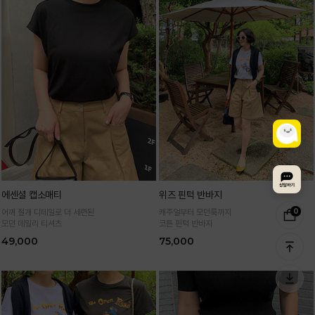
에센셜 캡소매티
위즈 핀턱 반바지
0
어깨 절개 디테일로 더 세련된
캐주얼부터 모던룩까지
모던 데일리 티셔츠
코튼 핀턱 반바지
49,000
75,000