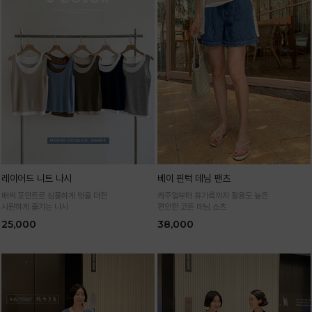
레이어드 니트 나시
베이 핀턱 데님 팬츠
배색 포인트로 심플하게 멋을 더한
캐주얼부터 휴가룩까지 활용도 높은
시원하게 즐기는 나시
편안한 코튼 데님 쇼츠
25,000
38,000