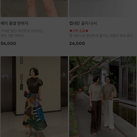
베리 물결 반바지
캡내장 골지 나시
귀여운 밑단 포인트로 완성되는
★2주 소요★
밴딩 코튼 반바지
캡 내장으로 편안하게 즐기는 데일리 유넥 골지
나시
54,000
24,000