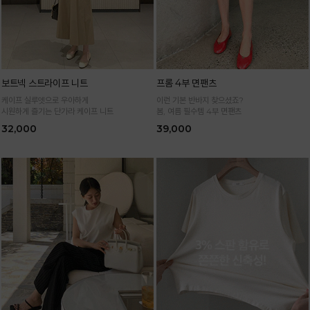
보트넥 스트라이프 니트
프롬 4부 면팬츠
케이프 실루엣으로 우아하게
이런 기본 반바지 찾으셨죠?
시원하게 즐기는 단가라 케이프 니트
봄, 여름 필수템 4부 면팬츠
32,000
39,000