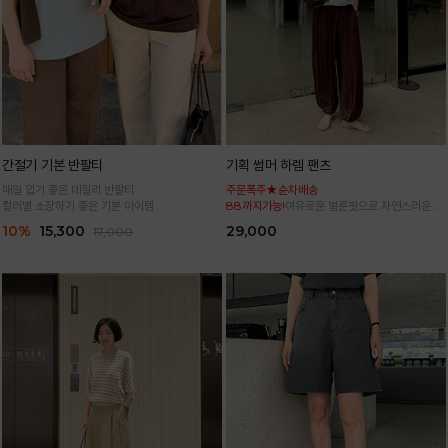
간절기 기본 반팔티
기획 썸머 하렘 팬츠
매일 입기 좋은 데일리 반팔티
주문폭주★순차배송
컬러별 소장하기 좋은 기본 아이템
88까지가능!
여유로운 벌룬핏으로 자연스러운 체
형 커버 허리 전체 밴딩으로 편안한 착용감
10%
15,300
29,000
17,000