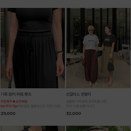
기획 썸머 하렘 팬츠
선글라스 반팔티
주문폭주★순차배송
심플한 디자인에 포인트를 더한
88까지가능!
여유로운 벌룬핏으로 자연스러운 체
키치 나염 반팔 티셔츠
형 커버 허리 전체 밴딩으로 편안한 착용감
29,000
32,000