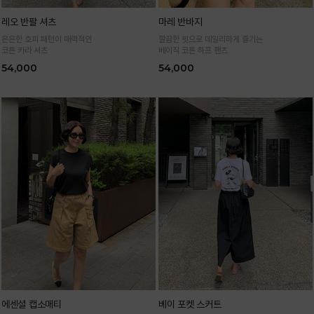
레오 반팔 셔츠
마레 반바지
은은한 호피 패턴이 매력적인
깔끔한 핏으로 데일리하게 즐기는
코튼 카라 셔츠
베이직 코튼 하프 팬츠
54,000
54,000
에센셜 캡소매티
베이 포켓 스커트