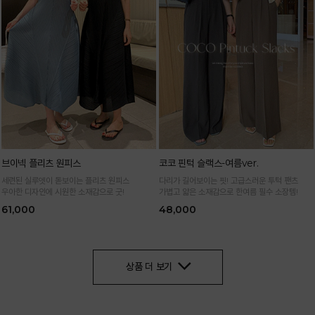
브이넥 플리츠 원피스
코코 핀턱 슬랙스-여름ver.
세련된 실루엣이 돋보이는 플리츠 원피스
다리가 길어보이는 핏! 고급스러운 투턱 팬츠
우아한 디자인에 시원한 소재감으로 굿!
가볍고 얇은 소재감으로 한여름 필수 소장템!
61,000
48,000
상품 더 보기