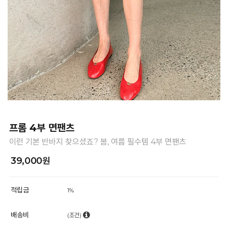
프롬 4부 면팬츠
이런 기본 반바지 찾으셨죠? 봄, 여름 필수템 4부 면팬츠
39,000원
적립금
1%
배송비
(조건)