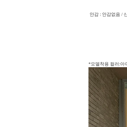
안감 : 안감없음 / 
*모델착용 컬러:아이보