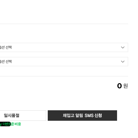
0
원
y 이벤트
준비중