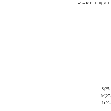
✔ 핀턱이 더해져 
S(2
M(27
L(29