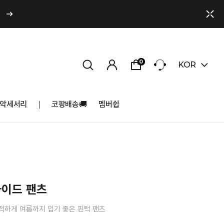
0
KOR
악세서리
코팡배송🚚
멤버쉽
와이드 팬츠
적하게 여름까지 입기 좋은 핀턱 팬츠