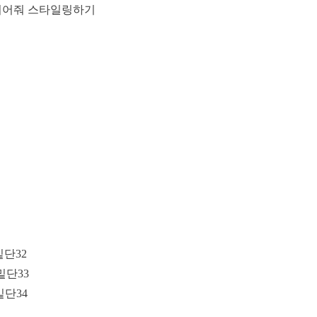
 되어줘 스타일링하기
밑단32
 밑단33
 밑단34