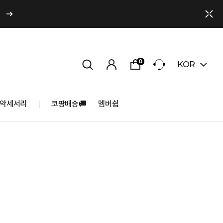
0
KOR
악세서리
코팡배송🚚
멤버쉽