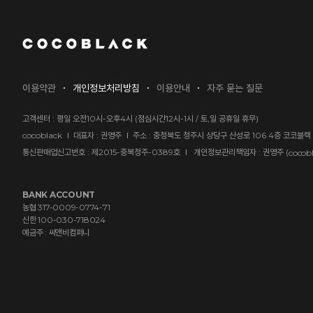
2022년 새롭게 달라지는 "코코블랙 멤버쉽" 
소재별 세탁 관리 방법
이용약관
개인정보처리방침
이용안내
자주 묻는 질문
모바일APP 다운로드 안내
고객센터 :
평일 오전10시-오후4시 (점심시간12시-1시 / 토,일 공휴일 휴무)
cocoblack
대표자 : 권영주
주소 : 충청북도 청주시 상당구 산성로 106 4층 코코블랙
통신판매업신고번호 : 제2015-충북청주-0389호
개인정보관리책임자 : 권영주 (
cocob
2025년 11월 카드 무이자안내
BANK ACCOUNT
농협 317-0009-0774-71
신한 100-030-718024
예금주 : 씨앤비컴퍼니