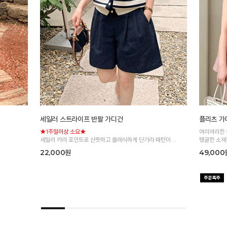
세일러 스트라이프 반팔 가디건
플리츠 가
★1주일이상 소요★
여리여리한 
세일러 카라 포인트로 산뜻하고 클래식하게 단가라 패턴이 더
탱글한 소재
해져 데일리로 즐기기 좋은 니트 가디건
22,000원
49,000
*주문폭주로 인한 입고지연·순차발송 진행중