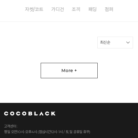
자켓/코트
가디건
조끼
패딩
점퍼
More +
고객센터 :
평일 오전10시-오후4시 (점심시간12시-1시 / 토,일 공휴일 휴무)