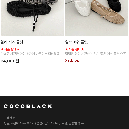
알라 비즈 플랫
알라 매쉬 플랫
★시즌 판매★
★시즌 판매★
가볍고 시원한 메쉬 소재에 반짝이는 디테일을 더
답답함 없이 시원하게 신기 좋은 메쉬 플랫 슈즈
해 세련된 무드를 완성한 메리제인 슈즈예요 :)
예요 :)
64,000원
데일리룩부터 휴양지룩까지 포인트 있게 매치하
여성스러운 메리제인 디자인으로 다양한 룩에 자
기 좋아요!
연스럽게 매치하기 좋아요
고객센터 :
평일 오전10시-오후4시 (점심시간12시-1시 / 토,일 공휴일 휴무)