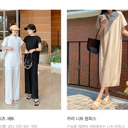
리츠 세트
카라 니트 원피스
룩! 코디 걱정 없는 셋업
군살을 예쁘게 커버해주는 니트 원피스