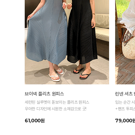
브이넥 플리츠 원피스
린넨 셔츠
세련된 실루엣이 돋보이는 플리츠 원피스
입는 순간 시
우아한 디자인에 시원한 소재감으로 굿!
+팬츠 투피스
따로 또 같이
61,000원
79,000
린넨 셋업!