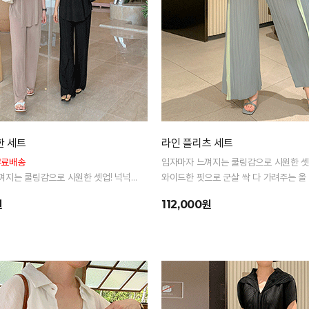
한 세트
라인 플리츠 세트
무료배송
입자마자 느껴지는 쿨링감으로 시원한 셋
껴지는 쿨링감으로 시원한 셋업! 넉넉
와이드한 핏으로 군살 싹 다 가려주는 올
살 싹 다 가려주는 올 여름 교복템
템
원
112,000원