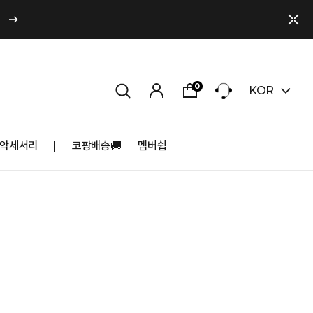
0
KOR
악세서리
코팡배송🚚
멤버쉽