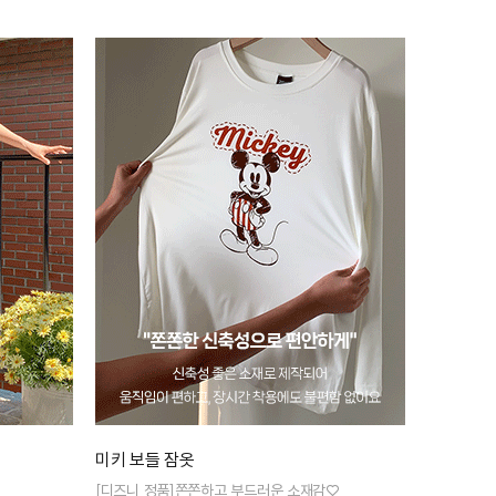
미키 보들 잠옷
[디즈니 정품]쫀쫀하고 부드러운 소재감♡