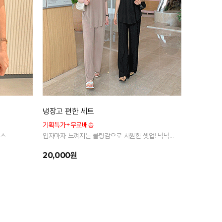
냉장고 편한 세트
퍼프 플리
기획특가+무료배송
우아한 무드
피스
입자마자 느껴지는 쿨링감으로 시원한 셋업! 넉넉
롱한 기장감
한 핏으로 군살 싹 다 가려주는 올 여름 교복템
20,000원
55,000