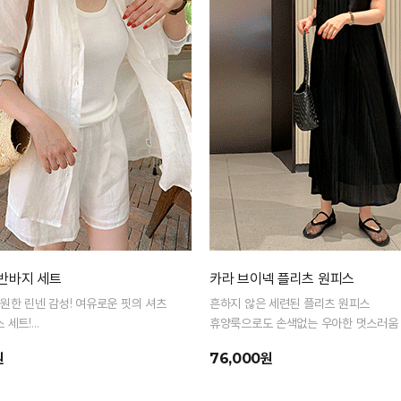
 반바지 세트
카라 브이넥 플리츠 원피스
원한 린넨 감성! 여유로운 핏의 셔츠
흔하지 않은 세련된 플리츠 원피스
 세트!
휴양룩으로도 손색없는 우아한 멋스러움
 활용 가능! 여름 내내 즐기는 데일리
원
76,000원