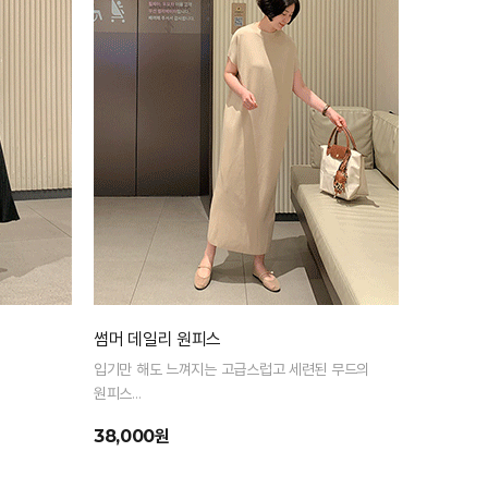
썸머 데일리 원피스
입기만 해도 느껴지는 고급스럽고 세련된 무드의
원피스
롱한 기장감과 트임 포인트로 바디라인은 길어보이
38,000원
게!