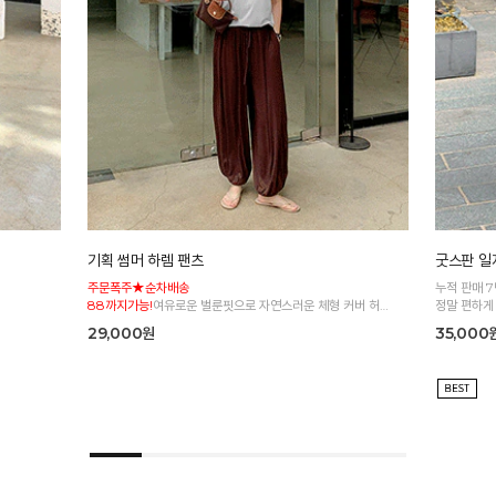
기획 썸머 하렘 팬츠
굿스판 일자
주문폭주★순차배송
누적 판매 
88까지가능!
여유로운 벌룬핏으로 자연스러운 체형 커버 허리
정말 편하게
전체 밴딩으로 편안한 착용감
29,000원
35,000