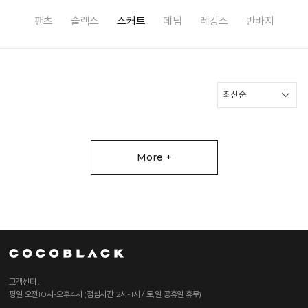
팬츠
슬랙스
스커트
데님
레깅스
반바지
More +
고객센터 :
평일 오전10시-오후4시 (점심시간12시-1시 / 토,일 공휴일 휴무)