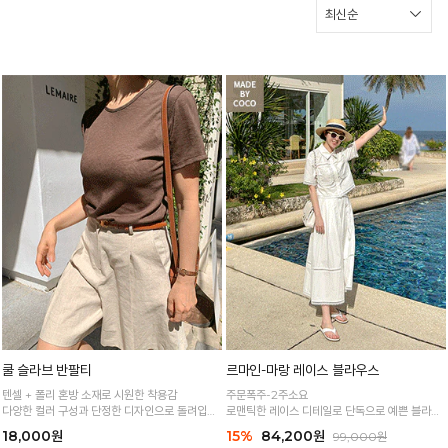
쿨 슬라브 반팔티
르마인-마랑 레이스 블라우스
텐셀 + 폴리 혼방 소재로 시원한 착용감
주문폭주-2주소요
다양한 컬러 구성과 단정한 디자인으로 돌려입기
로맨틱한 레이스 디테일로 단독으로 예쁜 블라우
좋은 꿀 효자템
스
18,000원
15%
84,200원
99,000원
가볍고 시원한 코튼 혼방 소재로 한여름까지 쾌적