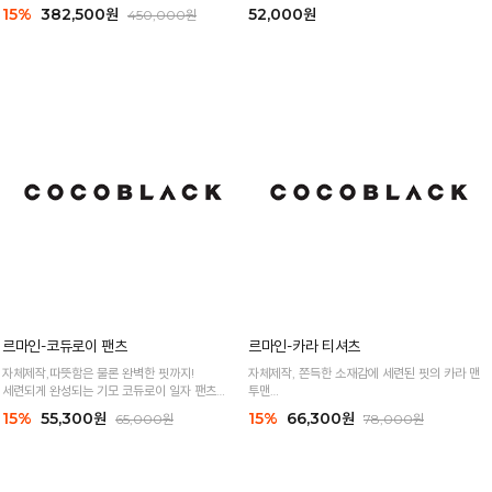
자체제작, 램스울 100% 투웨이 케이프 코트
자체제작, 탄탄한 소재감에 기모 안감까지!
입는 순간 고급스러움과 여성스러움의 완벽한 실
하체고민 싹 날려주는 핀턱 슬랙스
루엣
15%
382,500원
52,000원
450,000원
르마인-코듀로이 팬츠
르마인-카라 티셔츠
자체제작,따뜻함은 물론 완벽한 핏까지!
자체제작, 쫀득한 소재감에 세련된 핏의 카라 맨
세련되게 완성되는 기모 코듀로이 일자 팬츠
투맨
바로배송
누구나 편하고 멋스러운 실루엣으로 고급스럽게!