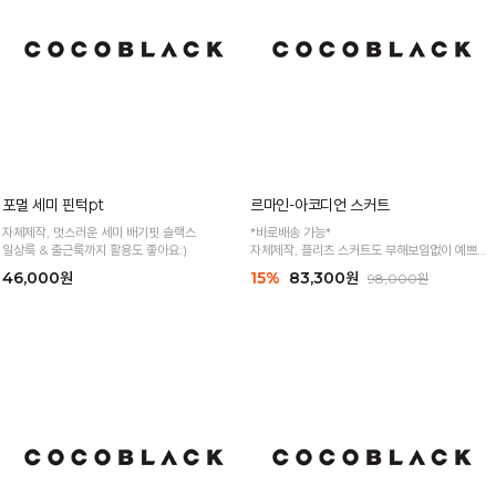
포멀 세미 핀턱pt
르마인-아코디언 스커트
자체제작, 멋스러운 세미 배기핏 슬랙스
*바로배송 가능*
일상룩 & 출근룩까지 활용도 좋아요:)
자체제작, 플리츠 스커트도 부해보임없이 예쁘게
♥
46,000원
15%
83,300원
98,000원
고퀄리티로 제작되어 고급스러운 플리츠 스커트