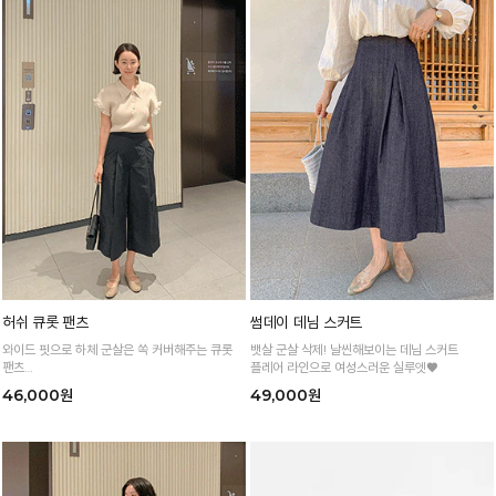
허쉬 큐롯 팬츠
썸데이 데님 스커트
와이드 핏으로 하체 군살은 쏙 커버해주는 큐롯
뱃살 군살 삭제! 날씬해보이는 데님 스커트
팬츠
플레어 라인으로 여성스러운 실루엣♥
단정한 디자인으로 어디에서나 입을 수 있는 올
46,000원
49,000원
여름 필수 소장템