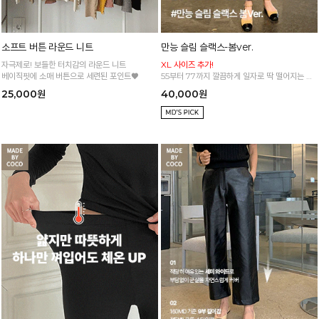
소프트 버튼 라운드 니트
만능 슬림 슬랙스-봄ver.
자극제로! 보들한 터치감의 라운드 니트
XL 사이즈 추가!
베이직핏에 소매 버튼으로 세련된 포인트♥
55부터 77까지 깔끔하게 일자로 딱 떨어지는 핏
7센티밴드로 편하하고 날씬하게 뱃살도 눌러줘요
25,000원
40,000원
~