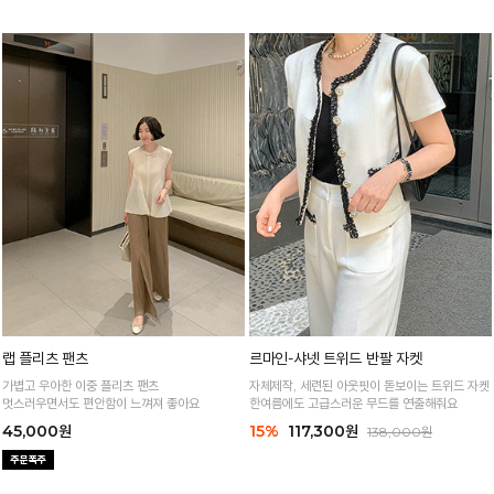
하게 입어요
랩 플리츠 팬츠
르마인-샤넷 트위드 반팔 자켓
가볍고 우아한 이중 플리츠 팬츠
자체제작, 세련된 아웃핏이 돋보이는 트위드 자켓
멋스러우면서도 편안함이 느껴져 좋아요
한여름에도 고급스러운 무드를 연출해줘요
45,000원
15%
117,300원
138,000원