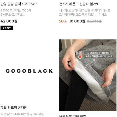
만능 슬림 슬랙스-기모ver.
건조기 라운드 긴팔티-봄ver.
9부/10부, 후기만 700개
세탁기&건조기사용가능한 -자체제작티셔츠
인생팬츠/교복팬츠
프리미엄 원단으로 꼭 추천드리는 티셔츠
날씬해 보이는 일자핏에 편안함까지 굿
42,000원
58%
10,000원
24,000원
핫딜 밍크퍼 롱패딩
보카 8부 기모 팬츠