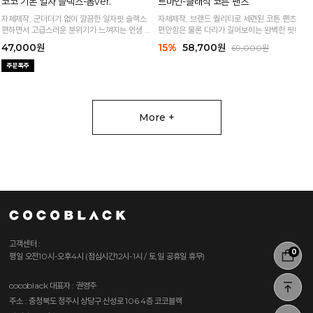
코코 기본 일자 슬랙스-봄ver.
자체제작, 군더더기 없이 깔끔한 일자핏 슬랙스
르마인-클래식 코튼 팬츠
편하면서 고급스러운 분위기가 느껴지는 인생 슬
랙스:)
자체제작, 브랜드 퀄리티로 세련된 코튼 팬츠
47,000원
편안함은 물론 다리가 길어보이는 완벽한 핏!
15%
58,700원
69,000원
0
More +