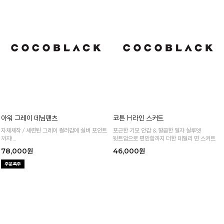
15%
55,300원
15%
66,300원
65,000원
78,000원
아워 그레이 데님팬츠
코튼 H라인 스커트
자체체작 / 세련된 그레이 컬러감에 실버 포인트
포근한 기모 안감 & 깔끔한 일자 실루엣
까지!
뒷트임으로 편안함까지 더한 데일리 면 스커트
팔레트 데님원단으로 퀄리티까지 완벽한 데님
78,000원
46,000원