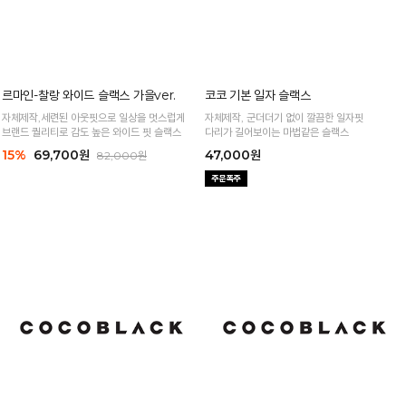
르마인-찰랑 와이드 슬랙스 가을ver.
자체제작,세련된 아웃핏으로 일상을 멋스럽게
코코 기본 일자 슬랙스
브랜드 퀄리티로 감도 높은 와이드 핏 슬랙스
자체제작, 군더더기 없이 깔끔한 일자핏
15%
69,700원
82,000원
다리가 길어보이는 마법같은 슬랙스
47,000원