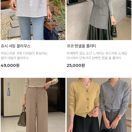
쥬시 셔링 블라우스
코코 텐셀울 폴라티
여성스러운 셔링 디테일이 돋보이는
자체제작,입는 순간 느껴지는 부드러운 소재감
썸머 데일리 블라우스
이너부터 단독까지 완벽한 텐셀 울 폴라티
49,000원
25,000원