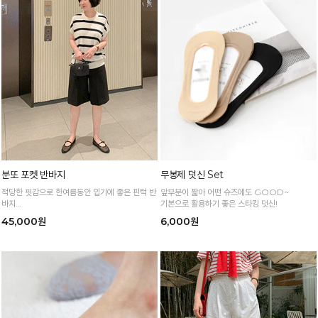
분또 포켓 반바지
무봉제 덧신 Set
적당한 핏감으로 한여름동안 입기에 좋은 핀턱 반
앞부분이 짧아 어떤 슈즈에도 GOOD~
바지
기본으로 활용하기 좋은 스타킹 덧신!
얇고 가벼운 소재감으로 한여름까지 시원하고 쾌
45,000원
6,000원
적하게!