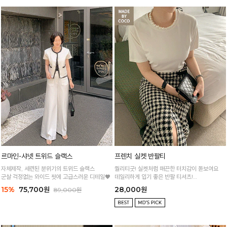
르마인-샤넷 트위드 슬랙스
프렌치 실켓 반팔티
자체제작, 세련된 분위기의 트위드 슬랙스
퀄리티굿! 실켓처럼 매끈한 터치감이 돋보여요
군살 걱정없는 와이드 핏에 고급스러운 디테일♥
데일리하게 입기 좋은 반팔 티셔츠!
5년째 주문폭주! 재구매폭주!
15%
75,700원
28,000원
89,000원