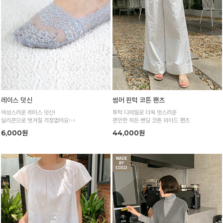
레이스 덧신
썸머 핀턱 코튼 팬츠
여성스러운 레이스 덧신!
투턱 디테일로 더욱 멋스러운
실리콘으로 벗겨질 걱정없어요^^
편안한 히든 밴딩 코튼 와이드 팬츠
6,000원
44,000원