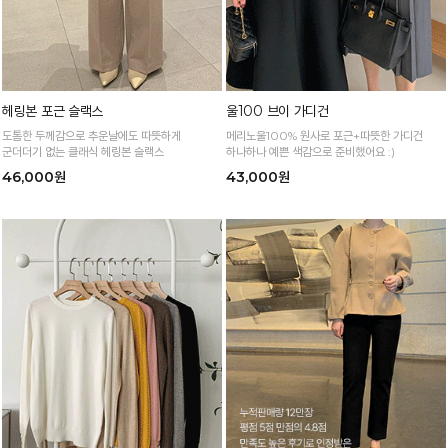
헤링본 포근 슬랙스
울100 브이 가디건
도톰한 두께감으로 추운날에도 따뜻하게
메리노울100% 원사로 포근+따뜻한 가디건
군더더기 없는 클래식 헤링본 슬랙스
하나하나 예쁜 색감으로 준비했어요 :)
46,000원
43,000원