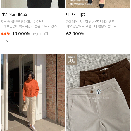
리얼 히트 레깅스
마크 레더pt
지금 꼭 필요한 한파대비 아이템!
자체제작, 시크하고 세련된 레더 팬츠!
부해보임없이 쏙~ 껴입기 좋은 히트 레깅스
기모 안감으로 겨울내내 활용도 좋아요
44%
10,000원
62,000원
18,000원