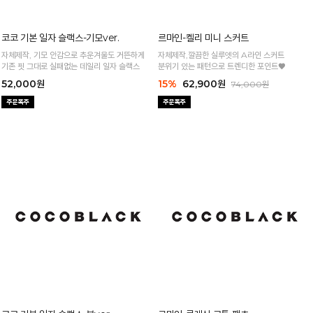
코코 기본 일자 슬랙스-기모ver.
르마인-켈리 미니 스커트
자체제작, 기모 안감으로 추운겨울도 거뜬하게
자체제작,깔끔한 실루엣의 A라인 스커트
기존 핏 그대로 실패없는 데일리 일자 슬랙스
분위기 있는 패턴으로 트렌디한 포인트♥
52,000원
15%
62,900원
74,000원