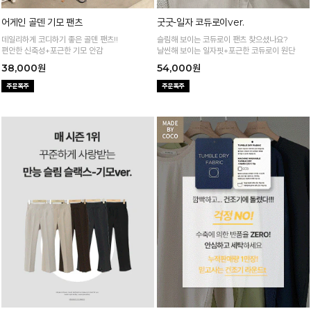
어게인 골덴 기모 팬츠
굿굿-일자 코듀로이ver.
데일리하게 코디하기 좋은 골덴 팬츠!!
슬림해 보이는 코듀로이 팬츠 찾으셨나요?
편안한 신축성+포근한 기모 안감
날씬해 보이는 일자핏+포근한 코듀로이 원단
38,000원
54,000원