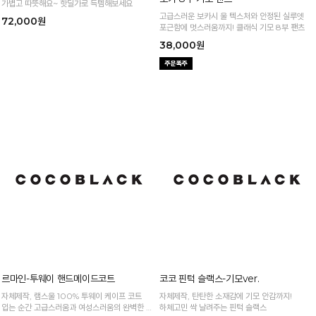
퍼 안감으로 더욱 따뜻한 밍크퍼 패딩
고급스러운 보카시 울 텍스처와 안정된 실루엣
가볍고 따뜻해요~ 핫딜가로 득템해보세요
포근함에 멋스러움까지! 클래식 기모 8부 팬츠
72,000원
38,000원
르마인-투웨이 핸드메이드코트
코코 핀턱 슬랙스-기모ver.