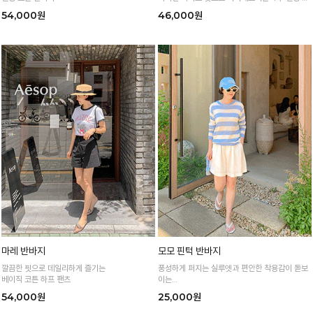
마바지
54,000원
46,000원
마레 반바지
모모 핀턱 반바지
깔끔한 핏으로 데일리하게 즐기는
풍성하게 퍼지는 실루엣과 편안한 착용감이 돋보
베이직 코튼 하프 팬츠
이는
여름 시즌 데일리로 즐기기 좋은 4부 팬츠예요 :)
54,000원
25,000원