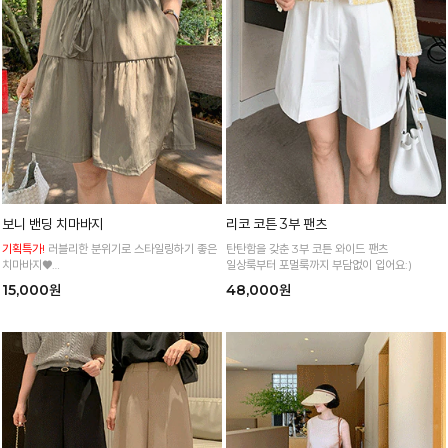
보니 밴딩 치마바지
리코 코튼 3부 팬츠
기획특가!
러블리한 분위기로 스타일링하기 좋은
탄탄함을 갖춘 3부 코튼 와이드 팬츠
치마바지♥
일상룩부터 포멀룩까지 부담없이 입어요:)
유치하지 않고 편안한 디자인으로 포인트주기 좋
15,000원
48,000원
아요