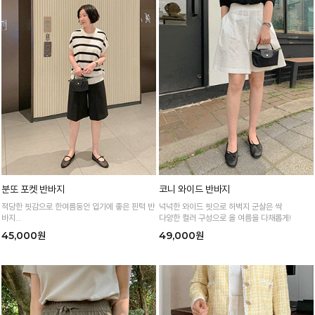
분또 포켓 반바지
코니 와이드 반바지
적당한 핏감으로 한여름동안 입기에 좋은 핀턱 반
넉넉한 와이드 핏으로 허벅지 군살은 싹
바지
다양한 컬러 구성으로 올 여름을 다채롭게!
얇고 가벼운 소재감으로 한여름까지 시원하고 쾌
45,000원
49,000원
적하게!