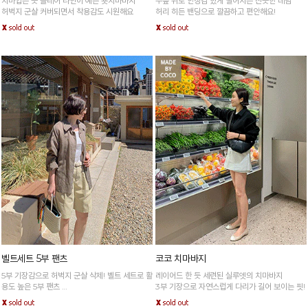
치마입은 듯 플레어 라인이 예쁜 숏치마바지
무릎 위로 안정감 있게 떨어지는 산뜻한 데님
허벅지 군살 커버되면서 착용감도 시원해요
허리 히든 밴딩으로 깔끔하고 편안해요!
벨트세트 5부 팬츠
코코 치마바지
5부 기장감으로 허벅지 군살 삭제! 벨트 세트로 활
레이어드 한 듯 세련된 실루엣의 치마바지
용도 높은 5부 팬츠
3부 기장으로 자연스럽게 다리가 길어 보이는 핏!
*아이보리·주문폭주로 인한 입고지연·순차발송 진