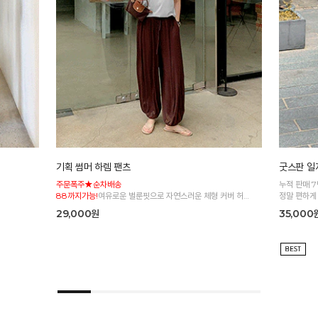
기획 썸머 하렘 팬츠
굿스판 일자
주문폭주★순차배송
누적 판매 
88까지가능!
여유로운 벌룬핏으로 자연스러운 체형 커버 허리
정말 편하게
전체 밴딩으로 편안한 착용감
29,000원
35,000