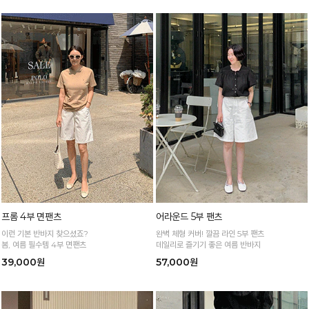
프롬 4부 면팬츠
어라운드 5부 팬츠
이런 기본 반바지 찾으셨죠?
완벽 체형 커버! 깔끔 라인 5부 팬츠
봄, 여름 필수템 4부 면팬츠
데일리로 즐기기 좋은 여름 반바지
39,000원
57,000원