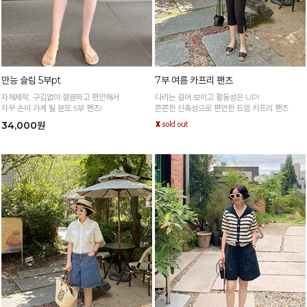
만능 슬림 5부pt
7부 여름 카프리 팬츠
자체제작, 구김없이 깔끔하고 편안해서
다리는 길어 보이고 활동성은 UP!
자꾸 손이 가게 될 분또 5부 팬츠!
쫀쫀한 신축성으로 편안한 트임 카프리 팬츠
34,000원