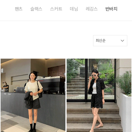
팬츠
슬랙스
스커트
데님
레깅스
반바지