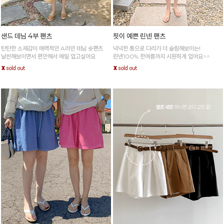
샌드 데님 4부 팬츠
핏이 예쁜 린넨 팬츠
탄탄한 소재감이 매력적인 A라인 데님 숏팬츠
넉넉한 통으로 다리가 더 슬림해보이는!
날씬해보이면서 편안해서 매일 입고싶어요
린넨100% 한여름까지 시원하게 입어요^^