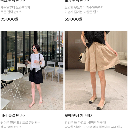
위즈 핀턱 반바지
포밍 핀턱 반바지
캐주얼부터 모던룩까지
모던한 무드부터 캐주얼룩까지
코튼 핀턱 반바지
가볍게 즐기는 나일론 팬츠
75,000원
59,000원
베리 물결 반바지
보에 밴딩 치마바지
귀여운 밑단 포인트로 완성되는
안입은 듯 가볍고 시원한 착용감!
밴딩 코튼 반바지
낙낙한 와이드 핏으로 여리해보이는 4부 밴딩 치