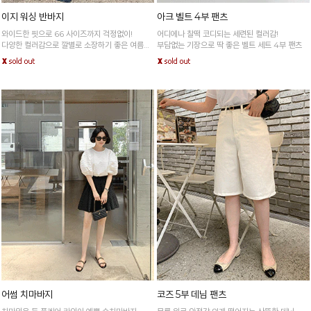
이지 워싱 반바지
아크 벨트 4부 팬츠
와이드한 핏으로 66 사이즈까지 걱정없이!
어디에나 찰떡 코디되는 세련된 컬러감!
다양한 컬러감으로 깔별로 소장하기 좋은 여름철
부담없는 기장으로 딱 좋은 벨트 세트 4부 팬츠
필수템
어썸 치마바지
코즈 5부 데님 팬츠