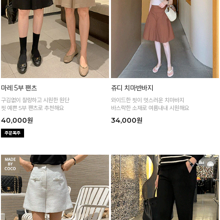
마레 5부 팬츠
쥬디 치마반바지
구김없이 찰랑하고 시원한 원단
와이드한 핏이 멋스러운 치마바지
핏 예쁜 5부 팬츠로 추천해요
바스락한 소재로 여름내내 시원해요
40,000원
34,000원