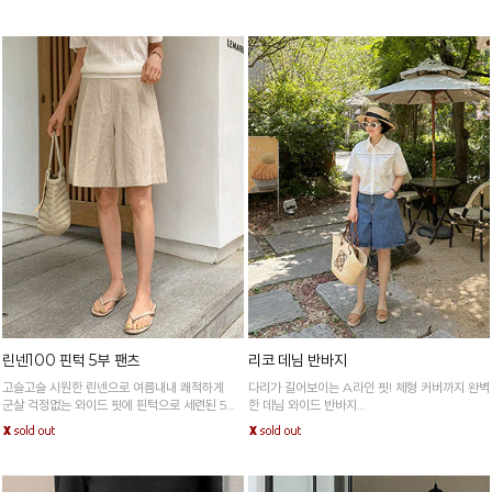
행중
린넨100 핀턱 5부 팬츠
리코 데님 반바지
고슬고슬 시원한 린넨으로 여름내내 쾌적하게
다리가 길어보이는 A라인 핏! 체형 커버까지 완벽
군살 걱정없는 와이드 핏에 핀턱으로 세련된 5부
한 데님 와이드 반바지
팬츠
뒷밴딩이 있어서 편안해요