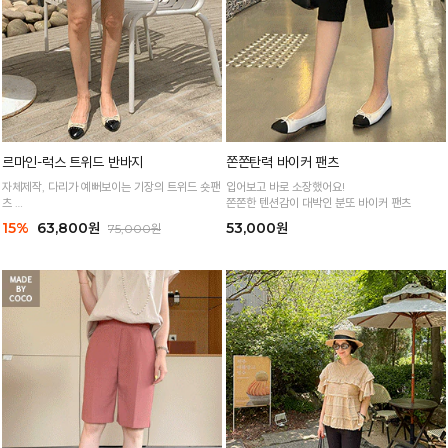
르마인-럭스 트위드 반바지
쫀쫀탄력 바이커 팬츠
자체제작, 다리가 예뻐보이는 기장의 트위드 숏팬
입어보고 바로 소장했어요!
츠
쫀쫀한 텐션감이 대박인 분또 바이커 팬츠
은은한 펄사로 한층 더 고급스러운 분위기
15%
63,800원
53,000원
75,000원