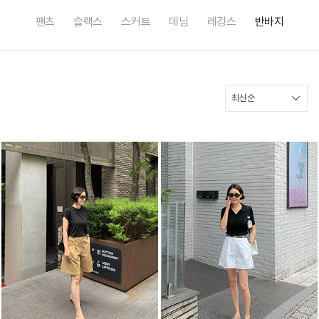
팬츠
슬랙스
스커트
데님
레깅스
반바지