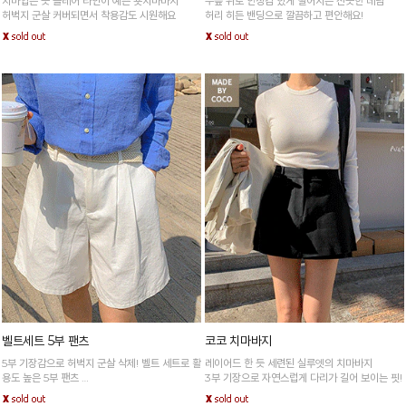
치마입은 듯 플레어 라인이 예쁜 숏치마바지
무릎 위로 안정감 있게 떨어지는 산뜻한 데님
허벅지 군살 커버되면서 착용감도 시원해요
허리 히든 밴딩으로 깔끔하고 편안해요!
벨트세트 5부 팬츠
코코 치마바지
5부 기장감으로 허벅지 군살 삭제! 벨트 세트로 활
레이어드 한 듯 세련된 실루엣의 치마바지
용도 높은 5부 팬츠
3부 기장으로 자연스럽게 다리가 길어 보이는 핏!
*아이보리·주문폭주로 인한 입고지연·순차발송 진