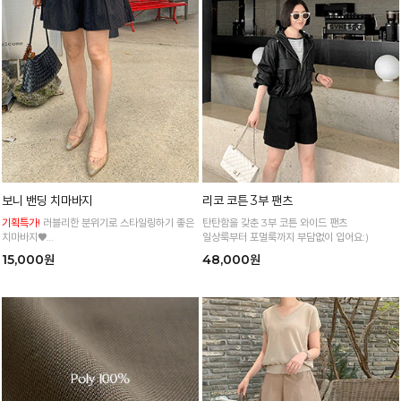
보니 밴딩 치마바지
리코 코튼 3부 팬츠
기획특가!
러블리한 분위기로 스타일링하기 좋은
탄탄함을 갖춘 3부 코튼 와이드 팬츠
치마바지♥
일상룩부터 포멀룩까지 부담없이 입어요:)
유치하지 않고 편안한 디자인으로 포인트주기 좋
15,000원
48,000원
아요