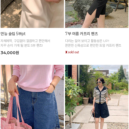
만능 슬림 5부pt
7부 여름 카프리 팬츠
자체제작, 구김없이 깔끔하고 편안해서
다리는 길어 보이고 활동성은 UP!
자꾸 손이 가게 될 분또 5부 팬츠!
쫀쫀한 신축성으로 편안한 트임 카프리 팬츠
34,000원