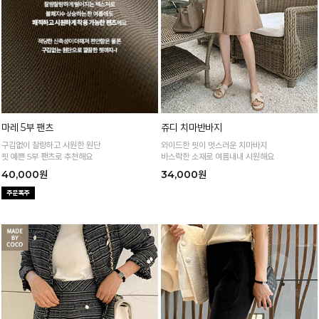
마레 5부 팬츠
쥬디 치마반바지
구김없이 찰랑하고 시원한 원단
와이드한 핏이 멋스러운 치마바지
핏 예쁜 5부 팬츠로 추천해요
바스락한 소재로 여름내내 시원해요
40,000원
34,000원