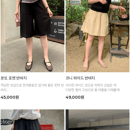
분또 포켓 반바지
코니 와이드 반바지
적당한 핏감으로 한여름동안 입기에 좋은 핀턱 반
넉넉한 와이드 핏으로 허벅지 군살은 싹
바지
다양한 컬러 구성으로 올 여름을 다채롭게!
얇고 가벼운 소재감으로 한여름까지 시원하고 쾌
45,000원
49,000원
적하게!