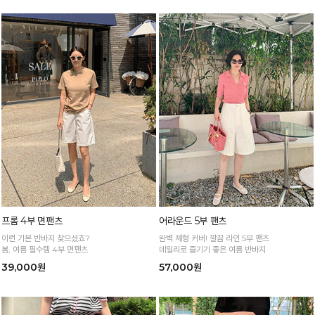
프롬 4부 면팬츠
어라운드 5부 팬츠
이런 기본 반바지 찾으셨죠?
완벽 체형 커버! 깔끔 라인 5부 팬츠
봄, 여름 필수템 4부 면팬츠
데일리로 즐기기 좋은 여름 반바지
39,000원
57,000원