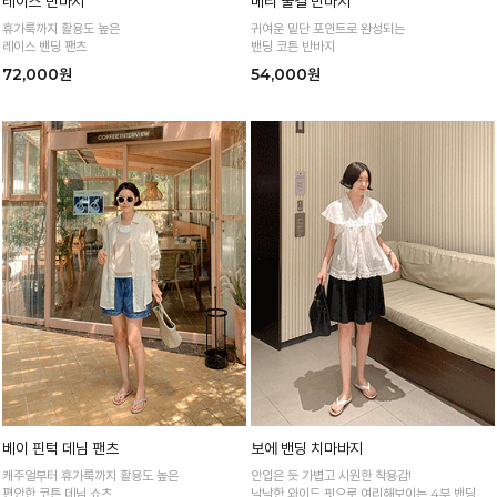
레이스 반바지
베리 물결 반바지
휴가룩까지 활용도 높은
귀여운 밑단 포인트로 완성되는
레이스 밴딩 팬츠
밴딩 코튼 반바지
72,000원
54,000원
베이 핀턱 데님 팬츠
보에 밴딩 치마바지
캐주얼부터 휴가룩까지 활용도 높은
안입은 듯 가볍고 시원한 착용감!
편안한 코튼 데님 쇼츠
낙낙한 와이드 핏으로 여리해보이는 4부 밴딩 치