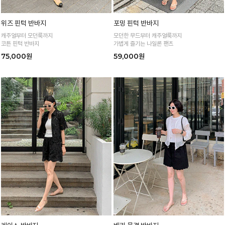
위즈 핀턱 반바지
포밍 핀턱 반바지
캐주얼부터 모던룩까지
모던한 무드부터 캐주얼룩까지
코튼 핀턱 반바지
가볍게 즐기는 나일론 팬츠
75,000원
59,000원