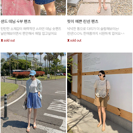
샌드 데님 4부 팬츠
핏이 예쁜 린넨 팬츠
탄탄한 소재감이 매력적인 A라인 데님 숏팬츠
넉넉한 통으로 다리가 더 슬림해보이는!
날씬해보이면서 편안해서 매일 입고싶어요
린넨100% 한여름까지 시원하게 입어요^^