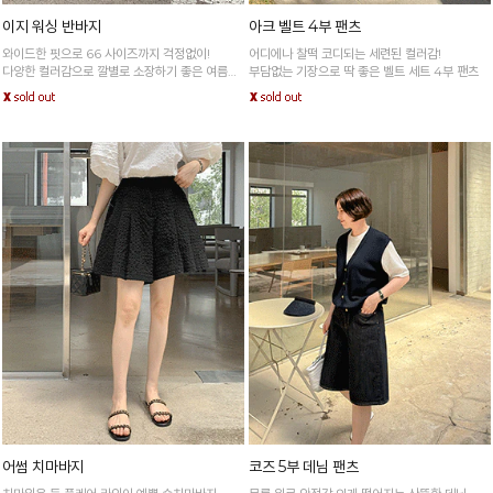
이지 워싱 반바지
아크 벨트 4부 팬츠
와이드한 핏으로 66 사이즈까지 걱정없이!
어디에나 찰떡 코디되는 세련된 컬러감!
다양한 컬러감으로 깔별로 소장하기 좋은 여름철
부담없는 기장으로 딱 좋은 벨트 세트 4부 팬츠
필수템
어썸 치마바지
코즈 5부 데님 팬츠