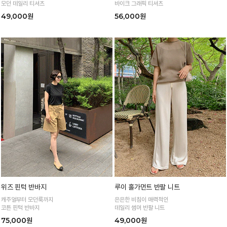
모던 데일리 티셔츠
바이크 그래픽 티셔츠
49,000원
56,000원
위즈 핀턱 반바지
루이 홀가먼트 반팔 니트
캐주얼부터 모던룩까지
은은한 비침이 매력적인
코튼 핀턱 반바지
데일리 썸머 반팔 니트
75,000원
49,000원