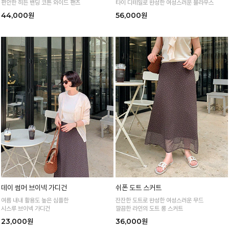
편안한 히든 밴딩 코튼 와이드 팬츠
타이 디테일로 완성한 여성스러운 블라우스
44,000원
56,000원
데이 썸머 브이넥 가디건
쉬폰 도트 스커트
여름 내내 활용도 높은 심플한
잔잔한 도트로 완성한 여성스러운 무드
시스루 브이넥 가디건
깔끔한 라인의 도트 롱 스커트
23,000원
36,000원