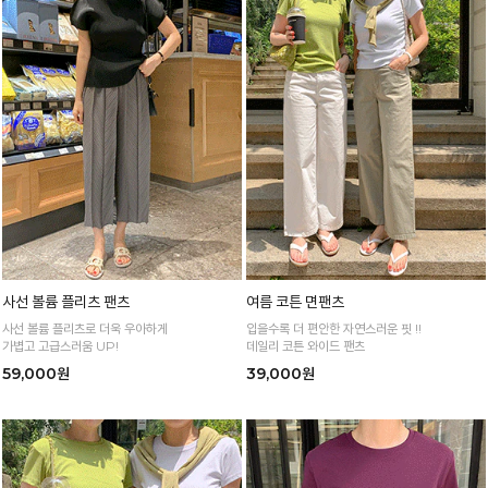
사선 볼륨 플리츠 팬츠
여름 코튼 면팬츠
사선 볼륨 플리츠로 더욱 우아하게
입을수록 더 편안한 자연스러운 핏 !!
가볍고 고급스러움 UP!
데일리 코튼 와이드 팬츠
59,000원
39,000원