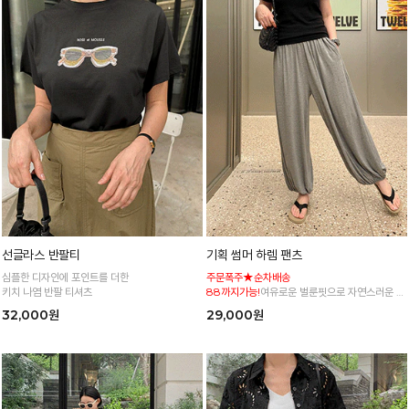
선글라스 반팔티
기획 썸머 하렘 팬츠
심플한 디자인에 포인트를 더한
주문폭주★순차배송
키치 나염 반팔 티셔츠
88까지가능!
여유로운 벌룬핏으로 자연스러운 체
형 커버 허리 전체 밴딩으로 편안한 착용감
32,000원
29,000원