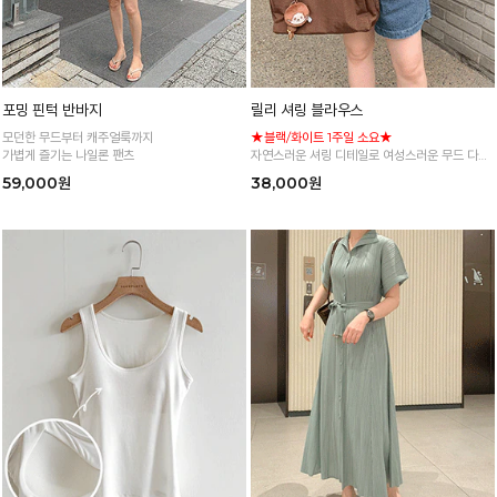
포밍 핀턱 반바지
릴리 셔링 블라우스
모던한 무드부터 캐주얼룩까지
★블랙/화이트 1주일 소요★
가볍게 즐기는 나일론 팬츠
자연스러운 셔링 디테일로 여성스러운 무드 다양
한 컬러로 즐기는 데일리 블라우스
59,000원
38,000원