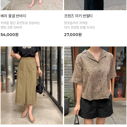
베리 물결 반바지
프렌즈 미키 반팔티
귀여운 밑단 포인트로 완성되는
뒷모습까지 귀여운
밴딩 코튼 반바지
미키 프린팅 반팔 티셔츠
54,000원
27,000원