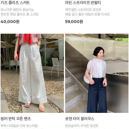
키츠 플리츠 스커트
마린 스트라이프 반팔티
유니크한 패턴이 돋보이는
캐주얼한 스트라이프 포인트
편안한 밴딩 플리츠 롱 스커트
매일 입기 좋은 데일리 반팔 티셔츠
40,000원
59,000원
썸머 핀턱 코튼 팬츠
로엔 타이 블라우스
투턱 디테일로 더욱 멋스러운
뒷모습까지 우아한 포인트