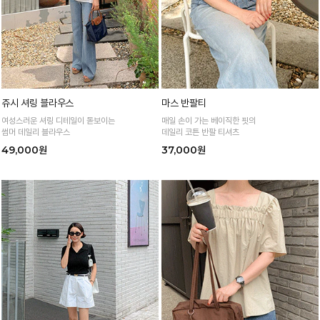
쥬시 셔링 블라우스
마스 반팔티
여성스러운 셔링 디테일이 돋보이는
매일 손이 가는 베이직한 핏의
썸머 데일리 블라우스
데일리 코튼 반팔 티셔츠
49,000원
37,000원