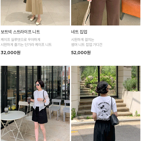
보트넥 스트라이프 니트
네트 집업
케이프 실루엣으로 우아하게
시원하게 걸치는
시원하게 즐기는 단가라 케이프 니트
썸머 니트 집업 가디건
32,000원
52,000원