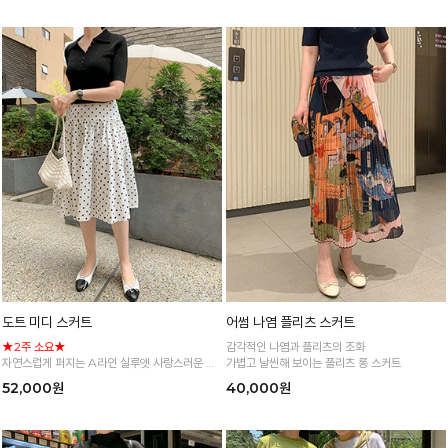
도트 미디 스커트
어썸 나염 플리츠 스커트
★2주 소요★
감각적인 나염과 플리츠의 조화
자연스럽게 퍼지는 A라인 실루엣 사랑스러운 도
가볍고 날씬해 보이는 플리츠 롱 스커트
트 플레어 스커트
52,000원
40,000원