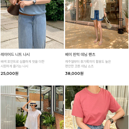
레이어드 니트 나시
베이 핀턱 데님 팬츠
배색 포인트로 심플하게 멋을 더한
캐주얼부터 휴가룩까지 활용도 높은
시원하게 즐기는 나시
편안한 코튼 데님 쇼츠
25,000원
38,000원