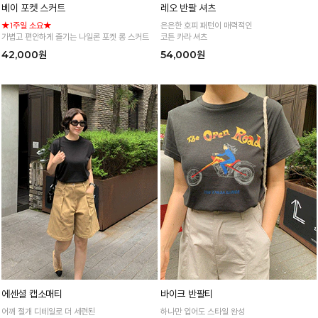
베이 포켓 스커트
레오 반팔 셔츠
★1주일 소요★
은은한 호피 패턴이 매력적인
가볍고 편안하게 즐기는 나일론 포켓 롱 스커트
코튼 카라 셔츠
42,000원
54,000원
에센셜 캡소매티
바이크 반팔티
어깨 절개 디테일로 더 세련된
하나만 입어도 스타일 완성