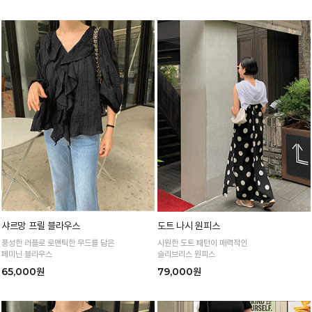
샤르망 프릴 블라우스
도트 나시 원피스
풍성한 러플로 로맨틱한 무드를 담은
시원한 도트 패턴이 매력적인
페미닌 블라우스
슬리브리스 원피스
65,000원
79,000원