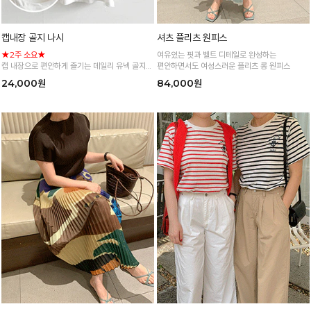
캡내장 골지 나시
셔츠 플리츠 원피스
★2주 소요★
여유있는 핏과 벨트 디테일로 완성하는
캡 내장으로 편안하게 즐기는 데일리 유넥 골지
편안하면서도 여성스러운 플리츠 롱 원피스
나시
24,000원
84,000원